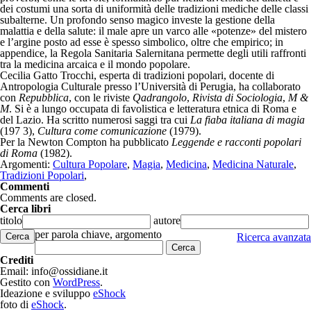
dei costumi una sorta di uniformità delle tradizioni mediche delle classi
subalterne. Un profondo senso magico investe la gestione della
malattia e della salute: il male apre un varco alle «potenze» del mistero
e l’argine posto ad esse è spesso simbolico, oltre che empirico; in
appendice, la Regola Sanitaria Salernitana permette degli utili raffronti
tra la medicina arcaica e il mondo popolare.
Cecilia Gatto Trocchi, esperta di tradizioni popolari, docente di
Antropologia Culturale presso l’Università di Perugia, ha collaborato
con
Repubblica
, con le riviste
Qadrangolo
,
Rivista di Sociologia
,
M &
M
. Si è a lungo occupata di favolistica e letteratura etnica di Roma e
del Lazio. Ha scritto numerosi saggi tra cui
La fiaba italiana di magia
(197 3),
Cultura come comunicazione
(1979).
Per la Newton Compton ha pubblicato
Leggende e racconti popolari
di Roma
(1982).
Argomenti:
Cultura Popolare
,
Magia
,
Medicina
,
Medicina Naturale
,
Tradizioni Popolari
,
Commenti
Comments are closed.
Cerca libri
titolo
autore
per parola chiave, argomento
Cerca
Ricerca avanzata
Crediti
Email: info@ossidiane.it
Gestito con
WordPress
.
Ideazione e sviluppo
eShock
foto di
eShock
.