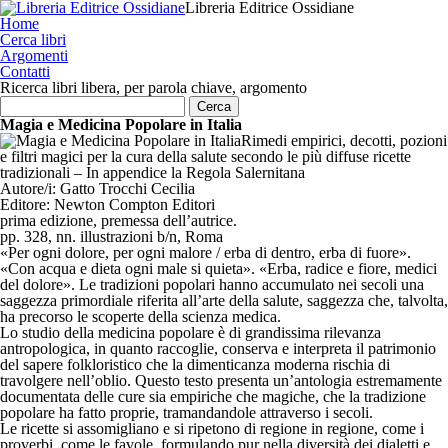
Libreria Editrice Ossidiane
Home
Cerca libri
Argomenti
Contatti
Ricerca libri libera, per parola chiave, argomento
Magia e Medicina Popolare in Italia
Rimedi empirici, decotti, pozioni
e filtri magici per la cura della salute secondo le più diffuse ricette
tradizionali – In appendice la Regola Salernitana
Autore/i:
Gatto Trocchi Cecilia
Editore:
Newton Compton Editori
prima edizione, premessa dell’autrice.
pp. 328, nn. illustrazioni b/n, Roma
«Per ogni dolore, per ogni malore / erba di dentro, erba di fuore».
«Con acqua e dieta ogni male si quieta». «Erba, radice e fiore, medici
del dolore». Le tradizioni popolari hanno accumulato nei secoli una
saggezza primordiale riferita all’arte della salute, saggezza che, talvolta,
ha precorso le scoperte della scienza medica.
Lo studio della medicina popolare è di grandissima rilevanza
antropologica, in quanto raccoglie, conserva e interpreta il patrimonio
del sapere folkloristico che la dimenticanza moderna rischia di
travolgere nell’oblio. Questo testo presenta un’antologia estremamente
documentata delle cure sia empiriche che magiche, che la tradizione
popolare ha fatto proprie, tramandandole attraverso i secoli.
Le ricette si assomigliano e si ripetono di regione in regione, come i
proverbi, come le favole, formulando pur nella diversità dei dialetti e