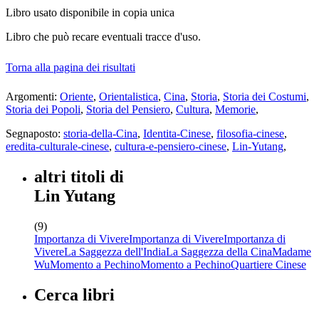
Libro usato
disponibile in copia unica
Libro che può recare eventuali tracce d'uso.
Torna alla pagina dei risultati
Argomenti:
Oriente
,
Orientalistica
,
Cina
,
Storia
,
Storia dei Costumi
,
Storia dei Popoli
,
Storia del Pensiero
,
Cultura
,
Memorie
,
Segnaposto:
storia-della-Cina
,
Identita-Cinese
,
filosofia-cinese
,
eredita-culturale-cinese
,
cultura-e-pensiero-cinese
,
Lin-Yutang
,
altri titoli di
Lin Yutang
(9)
Importanza di Vivere
Importanza di Vivere
Importanza di
Vivere
La Saggezza dell'India
La Saggezza della Cina
Madame
Wu
Momento a Pechino
Momento a Pechino
Quartiere Cinese
Cerca libri