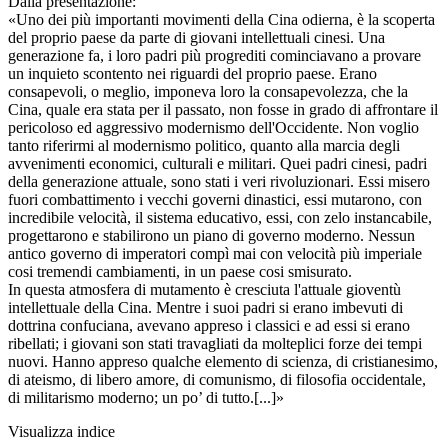
Dalla presentazione:
«Uno dei più importanti movimenti della Cina odierna, è la scoperta
del proprio paese da parte di giovani intellettuali cinesi. Una
generazione fa, i loro padri più progrediti cominciavano a provare
un inquieto scontento nei riguardi del proprio paese. Erano
consapevoli, o meglio, imponeva loro la consapevolezza, che la
Cina, quale era stata per il passato, non fosse in grado di affrontare il
pericoloso ed aggressivo modernismo dell'Occidente. Non voglio
tanto riferirmi al modernismo politico, quanto alla marcia degli
avvenimenti economici, culturali e militari. Quei padri cinesi, padri
della generazione attuale, sono stati i veri rivoluzionari. Essi misero
fuori combattimento i vecchi governi dinastici, essi mutarono, con
incredibile velocità, il sistema educativo, essi, con zelo instancabile,
progettarono e stabilirono un piano di governo moderno. Nessun
antico governo di imperatori compì mai con velocità più imperiale
cosi tremendi cambiamenti, in un paese cosi smisurato.
In questa atmosfera di mutamento è cresciuta l'attuale gioventù
intellettuale della Cina. Mentre i suoi padri si erano imbevuti di
dottrina confuciana, avevano appreso i classici e ad essi si erano
ribellati; i giovani son stati travagliati da molteplici forze dei tempi
nuovi. Hanno appreso qualche elemento di scienza, di cristianesimo,
di ateismo, di libero amore, di comunismo, di filosofia occidentale,
di militarismo moderno; un po’ di tutto.[...]»
Visualizza indice