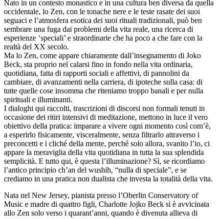
Nato in un contesto monastico e in una cultura ben diversa da quella
occidentale, lo Zen, con le tonache nere e le teste rasate dei suoi
seguaci e l’atmosfera esotica dei suoi rituali tradizionali, può ben
sembrare una fuga dai problemi della vita reale, una ricerca di
esperienze ‘speciali’ e straordinarie che ha poco a che fare con la
realtà del XX secolo.
Ma lo Zen, come appare chiaramente dall’insegnamento di Joko
Beck, sta proprio nel calarsi fino in fondo nella vita ordinaria,
quotidiana, fatta di rapporti sociali e affettivi, di pannolini da
cambiare, di avanzamenti nella carriera, di ipoteche sulla casa: di
tutte quelle cose insomma che riteniamo troppo banali e per nulla
spirituali e illuminanti.
I dialoghi qui raccolti, trascrizioni di discorsi non formali tenuti in
occasione dei ritiri intensivi di meditazione, mettono in luce il vero
obiettivo della pratica: imparare a vivere ogni momento così com’è,
a esperirlo fisicamente, visceralmente, senza filtrarlo attraverso i
preconcetti e i cliché della mente, perché solo allora, svanito l’io, ci
appare la meraviglia della vita quotidiana in tutta la sua splendida
semplicità. E tutto qui, è questa l’illuminazione? Sì, se ricordiamo
l’antico principio ch’an del wushih, “nulla di speciale”, e se
crediamo in una pratica non dualista che investa la totalità della vita.
Nata nel New Jersey, pianista presso l’Oberlin Conservatory of
Music e madre di quattro figli, Charlotte Jojko Beck si è avvicinata
allo Zen solo verso i quarant’anni, quando è divenuta allieva di