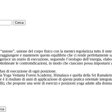
“unione”, unione del corpo fisico con la mente) regolarizza tutto il sist
e raggiungere e mantenere questo equilibrio che ci rende perfettamente sa
erisce un orario di esecuzione, seguendo l’orologio dell’energia, elabor
no sottolineate le controindicazioni, in modo che ciascuno possa impostars
 fasi di esecuzione di ogni posizione.
, la Yoga Vedanta Forest Academy, Himalaya e quella della Sri Ramakris
 è il risuliato di anni di applicazione di questa pratica orientale integr
i), che propone una serie di esercizi e posizioni yoga adatte alla donna