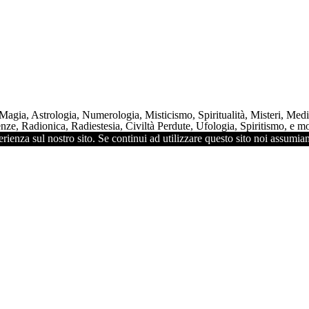
 Magia, Astrologia, Numerologia, Misticismo, Spiritualità, Misteri, Me
ze, Radionica, Radiestesia, Civiltà Perdute, Ufologia, Spiritismo, e mol
rienza sul nostro sito. Se continui ad utilizzare questo sito noi assumiam