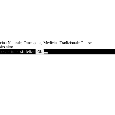
dicina Naturale, Omeopatia, Medicina Tradizionale Cinese,
to altro...
o che tu ne sia felice.
Ok