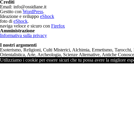
Crediti
Email: info@ossidiane.it
Gestito con
WordPress
.
Ideazione e sviluppo
eShock
foto di
eShock
.
naviga veloce e sicuro con
Firefox
Amministrazione
Informativa sulla privacy
I nostri argomenti
Esoterismo, Religioni, Culti Misterici, Alchimia, Ermetismo, Tarocchi,
Orientalistica, Arte, Archeologia, Scienze Alternative, Antiche Conoscen
Utilizziamo i cookie per essere sicuri che tu possa avere la migliore espe