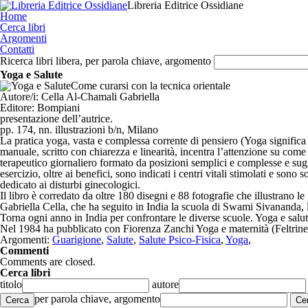
Libreria Editrice Ossidiane
Home
Cerca libri
Argomenti
Contatti
Ricerca libri libera, per parola chiave, argomento
Yoga e Salute
Come curarsi con la tecnica orientale
Autore/i:
Cella Al-Chamali Gabriella
Editore:
Bompiani
presentazione dell’autrice.
pp. 174, nn. illustrazioni b/n, Milano
La pratica yoga, vasta e complessa corrente di pensiero (Yoga significa 
manuale, scritto con chiarezza e linearità, incentra l’attenzione su com
terapeutico giornaliero formato da posizioni semplici e complesse e sugg
esercizio, oltre ai benefici, sono indicati i centri vitali stimolati e so
dedicato ai disturbi ginecologici.
Il libro è corredato da oltre 180 disegni e 88 fotografie che illustrano le
Gabriella Cella, che ha seguito in India la scuola di Swami Sivananda
Torna ogni anno in India per confrontare le diverse scuole. Yoga e salute
Nel 1984 ha pubblicato con Fiorenza Zanchi Yoga e maternità (Feltrinell
Argomenti:
Guarigione
,
Salute
,
Salute Psico-Fisica
,
Yoga
,
Commenti
Comments are closed.
Cerca libri
titolo
autore
per parola chiave, argomento
Cerca