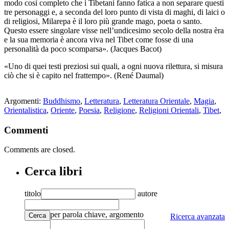
modo così completo che i Tibetani fanno fatica a non separare questi
tre personaggi e, a seconda del loro punto di vista di maghi, di laici o
di religiosi, Milarepa è il loro più grande mago, poeta o santo.
Questo essere singolare visse nell’undicesimo secolo della nostra èra
e la sua memoria è ancora viva nel Tibet come fosse di una
personalità da poco scomparsa». (Jacques Bacot)
«Uno di quei testi preziosi sui quali, a ogni nuova rilettura, si misura
ciò che si è capito nel frattempo». (René Daumal)
Argomenti:
Buddhismo
,
Letteratura
,
Letteratura Orientale
,
Magia
,
Orientalistica
,
Oriente
,
Poesia
,
Religione
,
Religioni Orientali
,
Tibet
,
Commenti
Comments are closed.
Cerca libri
titolo
autore
per parola chiave, argomento
Cerca
Ricerca avanzata