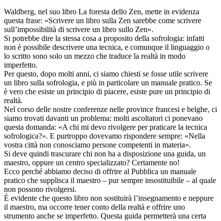
Waldberg, nel suo libro La foresta dello Zen, mette in evidenza
questa frase: «Scrivere un libro sulla Zen sarebbe come scrivere
sull’impossibilità di scrivere un libro sullo Zen».
Si potrebbe dire la stessa cosa a proposito della sofrologia: infatti
non è possibile descrivere una tecnica, e comunque il linguaggio o
lo scritto sono solo un mezzo che traduce la realtà in modo
imperfetto.
Per questo, dopo molti anni, ci siamo chiesti se fosse utile scrivere
un libro sulla sofrologia, e più in particolare un manuale pratico. Se
è vero che esiste un principio di piacere, esiste pure un principio di
realtà.
Nel corso delle nostre conferenze nelle province francesi e belghe, ci
siamo trovati davanti un problema: molti ascoltatori ci ponevano
questa domanda: «A chi mi devo rivolgere per praticare la tecnica
sofrologica?». E purtroppo dovevamo rispondere sempre: «Nella
vostra città non conosciamo persone competenti in materia».
Si deve quindi trascurare chi non ha a disposizione una guida, un
maestro, oppure un centro specializzato? Certamente no!
Ecco perché abbiamo deciso di offrire al Pubblica un manuale
pratico che supplisca il maestro – pur sempre insostituibile – al quale
non possono rivolgersi.
È evidente che questo libro non sostituirà l’insegnamento e neppure
il maestro, ma occorre tener conto della realtà e offrire uno
strumento anche se imperfetto. Questa guida permetterà una certa