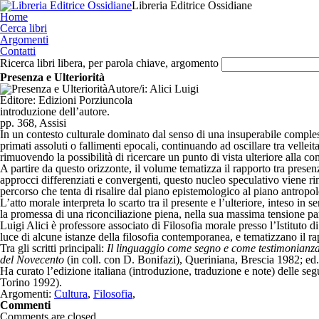
Libreria Editrice Ossidiane
Home
Cerca libri
Argomenti
Contatti
Ricerca libri libera, per parola chiave, argomento
Presenza e Ulteriorità
Autore/i:
Alici Luigi
Editore:
Edizioni Porziuncola
introduzione dell’autore.
pp. 368, Assisi
In un contesto culturale dominato dal senso di una insuperabile compless
primati assoluti o fallimenti epocali, continuando ad oscillare tra velleit
rimuovendo la possibilità di ricercare un punto di vista ulteriore alla co
A partire da questo orizzonte, il volume tematizza il rapporto tra presenz
approcci differenziati e convergenti, questo nucleo speculativo viene ri
percorso che tenta di risalire dal piano epistemologico al piano antropolo
L’atto morale interpreta lo scarto tra il presente e l’ulteriore, inteso 
la promessa di una riconciliazione piena, nella sua massima tensione par
Luigi Alici è professore associato di Filosofia morale presso l’Istituto d
luce di alcune istanze della filosofia contemporanea, e tematizzano il rap
Tra gli scritti principali:
Il linguaggio come segno e come testimonianza
del Novecento
(in coll. con D. Bonifazi), Queriniana, Brescia 1982; ed
Ha curato l’edizione italiana (introduzione, traduzione e note) delle se
Torino 1992).
Argomenti:
Cultura
,
Filosofia
,
Commenti
Comments are closed.