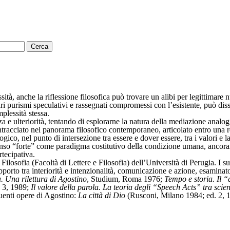
ità, anche la riflessione filosofica può trovare un alibi per legittimar
ari purismi speculativi e rassegnati compromessi con l’esistente, può disso
mplessità stessa.
a e ulteriorità, tentando di esplorarne la natura della mediazione analogic
ntracciato nel panorama filosofico contemporaneo, articolato entro una r
gico, nel punto di intersezione tra essere e dover essere, tra i valori e 
in senso “forte” come paradigma costitutivo della condizione umana, ancor
tecipativa.
i Filosofia (Facoltà di Lettere e Filosofia) dell’Università di Perugia. I 
porto tra interiorità e intenzionalità, comunicazione e azione, esaminato 
. Una rilettura di Agostino
, Studium, Roma 1976;
Tempo e storia. Il “d
. 3, 1989;
Il valore della parola. La teoria degli “Speech Acts” tra scien
guenti opere di Agostino:
La città di Dio
(Rusconi, Milano 1984; ed. 2, 