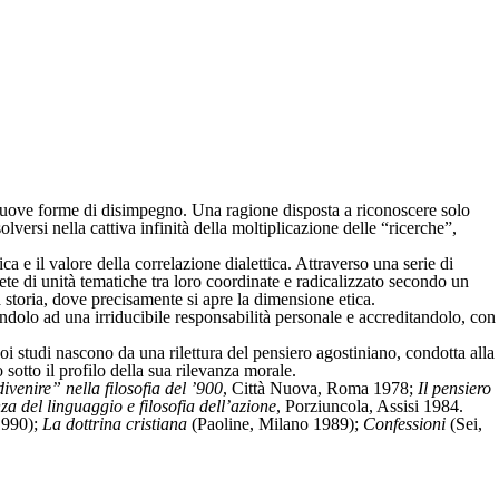
e nuove forme di disimpegno. Una ragione disposta a riconoscere solo
lversi nella cattiva infinità della moltiplicazione delle “ricerche”,
a e il valore della correlazione dialettica. Attraverso una serie di
ete di unità tematiche tra loro coordinate e radicalizzato secondo un
la storia, dove precisamente si apre la dimensione etica.
andolo ad una irriducibile responsabilità personale e accreditandolo, con
suoi studi nascono da una rilettura del pensiero agostiniano, condotta alla
sotto il profilo della sua rilevanza morale.
ivenire” nella filosofia del ’900
, Città Nuova, Roma 1978;
Il pensiero
za del linguaggio e filosofia dell’azione
, Porziuncola, Assisi 1984.
1990);
La dottrina cristiana
(Paoline, Milano 1989);
Confessioni
(Sei,