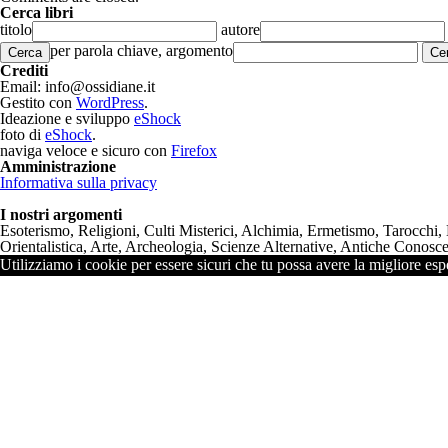
Cerca libri
titolo
autore
per parola chiave, argomento
Cerca
Crediti
Email: info@ossidiane.it
Gestito con
WordPress
.
Ideazione e sviluppo
eShock
foto di
eShock
.
naviga veloce e sicuro con
Firefox
Amministrazione
Informativa sulla privacy
I nostri argomenti
Esoterismo, Religioni, Culti Misterici, Alchimia, Ermetismo, Tarocchi,
Orientalistica, Arte, Archeologia, Scienze Alternative, Antiche Conoscen
Utilizziamo i cookie per essere sicuri che tu possa avere la migliore espe