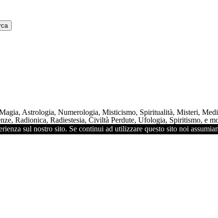
 Magia, Astrologia, Numerologia, Misticismo, Spiritualità, Misteri, Me
ze, Radionica, Radiestesia, Civiltà Perdute, Ufologia, Spiritismo, e mol
rienza sul nostro sito. Se continui ad utilizzare questo sito noi assumiam