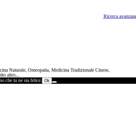
Ricerca avanzata
dicina Naturale, Omeopatia, Medicina Tradizionale Cinese,
to altro...
o che tu ne sia felice.
Ok