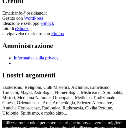
Crediti
Email: info@ossidiane.it
Gestito con
WordPress
.
Ideazione e sviluppo
eShock
foto di
eShock
.
naviga veloce e sicuro con
Firefox
Amministrazione
Informativa sulla privacy
I nostri argomenti
Esoterismo, Religioni, Culti Misterici, Alchimia, Ermetismo,
Tarocchi, Magia, Astrologia, Numerologia, Misticismo, Spiritualità,
Misteri, Medicina Naturale, Omeopatia, Medicina Tradizionale
Cinese, Orientalistica, Arte, Archeologia, Scienze Alternative,
Antiche Conoscenze, Radionica, Radiestesia, Civiltà Perdute,
Ufologia, Spiritismo, e molto altro...
Utilizziamo i cookie per essere sicuri che tu possa avere la migliore
esperienza sul nostro sito. Se continui ad utilizzare questo sito noi