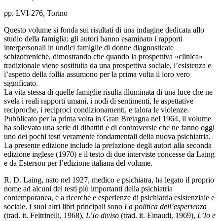
pp. LVI-276, Torino
Questo volume si fonda sui risultati di una indagine dedicata allo
studio della famiglia: gli autori hanno esaminato i rapporti
interpersonali in undici famiglie di donne diagnosticate
schizofreniche, dimostrando che quando la prospettiva «clinica»
tradizionale viene sostituita da una prospettiva sociale, l’esistenza e
l’aspetto della follia assumono per la prima volta il loro vero
significato.
La vita stessa di quelle famiglie risulta illuminata di una luce che ne
svela i reali rapporti umani, i nodi di sentimenti, le aspettative
reciproche, i reciproci condizionamenti, e talora le violenze.
Pubblicato per la prima volta in Gran Bretagna nel 1964, il volume
ha sollevato una serie di dibattiti e di controversie che ne fanno oggi
uno dei pochi testi veramente fondamentali della nuova psichiatria.
La presente edizione include la prefazione degli autori alla seconda
edizione inglese (1970) e il testo di due interviste concesse da Laing
e da Esterson per l’edizione italiana del volume.
R. D. Laing, nato nel 1927, medico e psichiatra, ha legato il proprio
nome ad alcuni dei testi più importanti della psichiatria
contemporanea, e a ricerche e esperienze di psichiatria esistenziale e
sociale. I suoi altri libri principali sono
La politica dell’esperienza
(trad. it. Feltrinelli, 1968),
L’Io diviso
(trad. it. Einaudi, 1969),
L’Io e