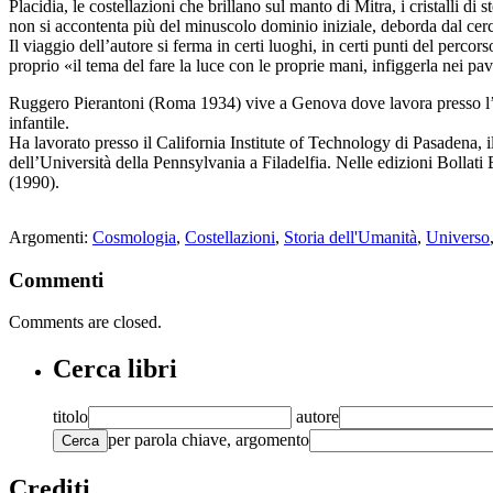
Placidia, le costellazioni che brillano sul manto di Mitra, i cristalli d
non si accontenta più del minuscolo dominio iniziale, deborda dal cerch
Il viaggio dell’autore si ferma in certi luoghi, in certi punti del percor
proprio «il tema del fare la luce con le proprie mani, infiggerla nei pa
Ruggero Pierantoni (Roma 1934) vive a Genova dove lavora presso l’Ist
infantile.
Ha lavorato presso il California Institute of Technology di Pasadena, i
dell’Università della Pennsylvania a Filadelfia. Nelle edizioni Bollati
(1990).
Argomenti:
Cosmologia
,
Costellazioni
,
Storia dell'Umanità
,
Universo
Commenti
Comments are closed.
Cerca libri
titolo
autore
per parola chiave, argomento
Cerca
Crediti