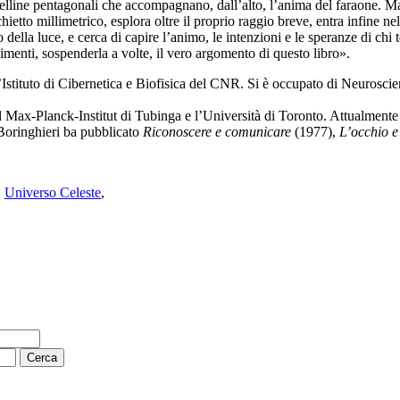
i stelline pentagonali che accompagnano, dall’alto, l’anima del faraone. Ma
ietto millimetrico, esplora oltre il proprio raggio breve, entra infine n
so della luce, e cerca di capire l’animo, le intenzioni e le speranze di ch
vimenti, sospenderla a volte, il vero argomento di questo libro».
ituto di Cibernetica e Biofisica del CNR. Si è occupato di Neuroscienz
l Max-Planck-Institut di Tubinga e l’Università di Toronto. Attualmente 
 Boringhieri ba pubblicato
Riconoscere e comunicare
(1977),
L’occhio e
,
Universo Celeste
,