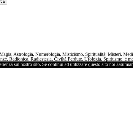
 Magia, Astrologia, Numerologia, Misticismo, Spiritualità, Misteri, Me
ze, Radionica, Radiestesia, Civiltà Perdute, Ufologia, Spiritismo, e mol
rienza sul nostro sito. Se continui ad utilizzare questo sito noi assumiam