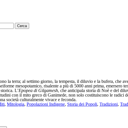
arono la terra; al settimo giorno, la tempesta, il diluvio e la bufera, che
uneiforme mesopotamico, risalente a più di 5000 anni prima, emersero te
storica. L’
Epopea di Gilgamesh
, che anticipala storia di Noè e del dilu
litudini con il mito greco di Ganimede, non solo costituiscono le radici d
i una società culturalmente vivace e feconda.
iti
,
Mitologia
,
Popolazioni Indigene
,
Storia dei Popoli
,
Tradizioni
,
Trad