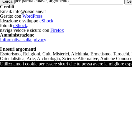
per parola chiave, argomento
Cerca
Crediti
Email: info@ossidiane.it
Gestito con
WordPress
.
Ideazione e sviluppo
eShock
foto di
eShock
.
naviga veloce e sicuro con
Firefox
Amministrazione
Informativa sulla privacy
I nostri argomenti
Esoterismo, Religioni, Culti Misterici, Alchimia, Ermetismo, Tarocchi,
Orientalistica, Arte, Archeologia, Scienze Alternative, Antiche Conoscen
Utilizziamo i cookie per essere sicuri che tu possa avere la migliore espe