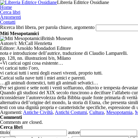
Libreria Editrice Ossidiane
Home
Cerca libri
Argomenti
Contatti
Ricerca libri libera, per parola chiave, argomento
Miti Mesopotamici
British Museum
Autore/i:
McCall Henrietta
Editore:
Arnoldo Mondadori Editore
nota e introduzione dell’autrice, traduzione di Claudio Lamparelli.
pp. 128, nn. illustrazioni b/n, Milano
«Vi caricai ogni cosa esistente…
vi caricai tutto l’oro,
vi caricai tutti i semi degli esseri viventi, proprio tutti.
Caricai sulla nave tutti i miei amici e parenti.
…gli animali domestici, tutti gli animali selvatici…
Per sei giorni e sette notti i venti soffiarono, diluvio e tempesta devast
Quando gli studiosi del XIX secolo riuscirono a decifrare l’alfabeto c
riconsiderare l’autorevolezza della Bibbia quale fonte primaria di verità 
alternativa dell’origine del mondo, la storia di Etana, che presenta simi
testi con una dignità propria e caratteristiche specifiche, espressione d
Argomenti:
Antiche Civiltà
,
Antichi Costumi
,
Cultura
,
Mesopotamia
,
M
Commenti
Comments are closed.
Cerca libri
titolo
autore