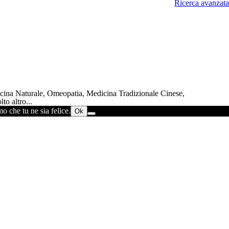
Ricerca avanzata
dicina Naturale, Omeopatia, Medicina Tradizionale Cinese,
to altro...
o che tu ne sia felice.
Ok