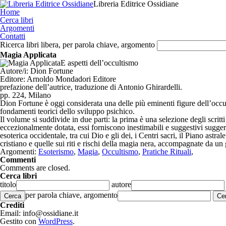
Libreria Editrice Ossidiane
Home
Cerca libri
Argomenti
Contatti
Ricerca libri libera, per parola chiave, argomento
Magia Applicata
E aspetti dell’occultismo
Autore/i:
Dion Fortune
Editore:
Arnoldo Mondadori Editore
prefazione dell’autrice, traduzione di Antonio Ghirardelli.
pp. 224, Milano
Dion Fortune è oggi considerata una delle più eminenti figure dell’occulti
fondamenti teorici dello sviluppo psichico.
Il volume si suddivide in due parti: la prima è una selezione degli scrit
eccezionalmente dotata, essi forniscono inestimabili e suggestivi suggeri
esoterica occidentale, tra cui Dio e gli dei, i Centri sacri, il Piano astr
cristiano e quelle sui riti e rischi della magia nera, accompagnate da un 
Argomenti:
Esoterismo
,
Magia
,
Occultismo
,
Pratiche Rituali
,
Commenti
Comments are closed.
Cerca libri
titolo
autore
per parola chiave, argomento
Cerca
Crediti
Email: info@ossidiane.it
Gestito con
WordPress
.