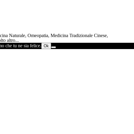
dicina Naturale, Omeopatia, Medicina Tradizionale Cinese,
to altro...
o che tu ne sia felice.
Ok