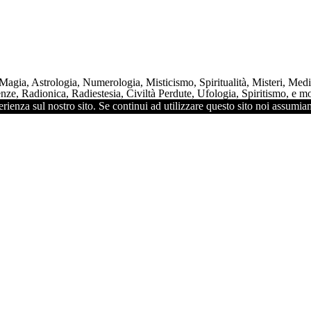
 Magia, Astrologia, Numerologia, Misticismo, Spiritualità, Misteri, Me
ze, Radionica, Radiestesia, Civiltà Perdute, Ufologia, Spiritismo, e mol
rienza sul nostro sito. Se continui ad utilizzare questo sito noi assumiam