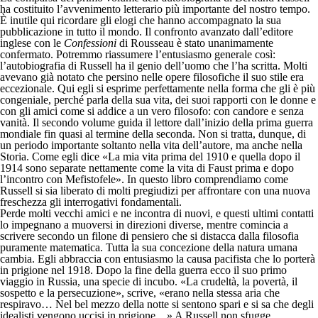
ha costituito l’avvenimento letterario più importante del nostro tempo.
È inutile qui ricordare gli elogi che hanno accompagnato la sua
pubblicazione in tutto il mondo. Il confronto avanzato dall’editore
inglese con le
Confessioni
di Rousseau è stato unanimamente
confermato. Potremmo riassumere l’entusiasmo generale così:
l’autobiografia di Russell ha il genio dell’uomo che l’ha scritta. Molti
avevano già notato che persino nelle opere filosofiche il suo stile era
eccezionale. Qui egli si esprime perfettamente nella forma che gli è più
congeniale, perché parla della sua vita, dei suoi rapporti con le donne e
con gli amici come si addice a un vero filosofo: con candore e senza
vanità. Il secondo volume guida il lettore dall’inizio della prima guerra
mondiale fin quasi al termine della seconda. Non si tratta, dunque, di
un periodo importante soltanto nella vita dell’autore, ma anche nella
Storia. Come egli dice «La mia vita prima del 1910 e quella dopo il
1914 sono separate nettamente come la vita di Faust prima e dopo
l’incontro con Mefistofele». In questo libro comprendiamo come
Russell si sia liberato di molti pregiudizi per affrontare con una nuova
freschezza gli interrogativi fondamentali.
Perde molti vecchi amici e ne incontra di nuovi, e questi ultimi contatti
lo impegnano a muoversi in direzioni diverse, mentre comincia a
scrivere secondo un filone di pensiero che si distacca dalla filosofia
puramente matematica. Tutta la sua concezione della natura umana
cambia. Egli abbraccia con entusiasmo la causa pacifista che lo porterà
in prigione nel 1918. Dopo la fine della guerra ecco il suo primo
viaggio in Russia, una specie di incubo. «La crudeltà, la povertà, il
sospetto e la persecuzione», scrive, «erano nella stessa aria che
respiravo… Nel bel mezzo della notte si sentono spari e si sa che degli
idealisti vengono uccisi in prigione…» A Russell non sfugge