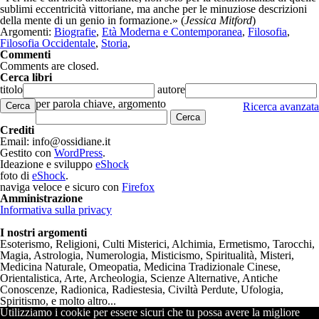
sublimi eccentricità vittoriane, ma anche per le minuziose descrizioni
della mente di un genio in formazione.» (
Jessica Mitford
)
Argomenti:
Biografie
,
Età Moderna e Contemporanea
,
Filosofia
,
Filosofia Occidentale
,
Storia
,
Commenti
Comments are closed.
Cerca libri
titolo
autore
per parola chiave, argomento
Cerca
Ricerca avanzata
Crediti
Email: info@ossidiane.it
Gestito con
WordPress
.
Ideazione e sviluppo
eShock
foto di
eShock
.
naviga veloce e sicuro con
Firefox
Amministrazione
Informativa sulla privacy
I nostri argomenti
Esoterismo, Religioni, Culti Misterici, Alchimia, Ermetismo, Tarocchi,
Magia, Astrologia, Numerologia, Misticismo, Spiritualità, Misteri,
Medicina Naturale, Omeopatia, Medicina Tradizionale Cinese,
Orientalistica, Arte, Archeologia, Scienze Alternative, Antiche
Conoscenze, Radionica, Radiestesia, Civiltà Perdute, Ufologia,
Spiritismo, e molto altro...
Utilizziamo i cookie per essere sicuri che tu possa avere la migliore