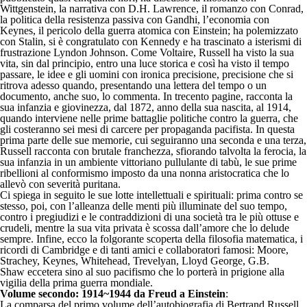
Wittgenstein, la narrativa con D.H. Lawrence, il romanzo con Conrad,
la politica della resistenza passiva con Gandhi, l’economia con
Keynes, il pericolo della guerra atomica con Einstein; ha polemizzato
con Stalin, si è congratulato con Kennedy e ha trascinato a isterismi di
frustrazione Lyndon Johnson. Come Voltaire, Russell ha visto la sua
vita, sin dal principio, entro una luce storica e così ha visto il tempo
passare, le idee e gli uomini con ironica precisione, precisione che si
ritrova adesso quando, presentando una lettera del tempo o un
documento, anche suo, lo commenta. In trecento pagine, racconta la
sua infanzia e giovinezza, dal 1872, anno della sua nascita, al 1914,
quando interviene nelle prime battaglie politiche contro la guerra, che
gli costeranno sei mesi di carcere per propaganda pacifista. In questa
prima parte delle sue memorie, cui seguiranno una seconda e una terza,
Russell racconta con brutale franchezza, sfiorando talvolta la ferocia, la
sua infanzia in un ambiente vittoriano pullulante di tabù, le sue prime
ribellioni al conformismo imposto da una nonna aristocratica che lo
allevò con severità puritana.
Ci spiega in seguito le sue lotte intellettuali e spirituali: prima contro se
stesso, poi, con l’alleanza delle menti più illuminate del suo tempo,
contro i pregiudizi e le contraddizioni di una società tra le più ottuse e
crudeli, mentre la sua vita privata è scossa dall’amore che lo delude
sempre. Infine, ecco la folgorante scoperta della filosofia matematica, i
ricordi di Cambridge e di tanti amici e collaboratori famosi: Moore,
Strachey, Keynes, Whitehead, Trevelyan, Lloyd George, G.B.
Shaw eccetera sino al suo pacifismo che lo porterà in prigione alla
vigilia della prima guerra mondiale.
Volume secondo: 1914~1944 da Freud a Einstein
:
La comparsa del primo volume dell’autobiografia di Bertrand Russell