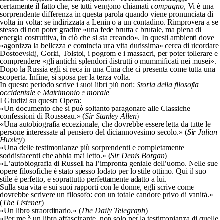
certamente il fatto che, se tutti vengono chiamati
compagno
, Vi è una
sorprendente differenza in questa parola quando viene pronunciata di
volta in volta: se indirizzata a Lenin o a un contadino. Rimprovera a se
stesso di non poter gradire «una fede brutta e brutale, ma piena di
energia costruttiva, in ciò che si sta creando». In questi ambienti dove
«agonizza la bellezza e comincia una vita durissima» cerca di ricordare
Dostoevskij, Gorki, Tolstoi, i pogrom e i massacri, per poter tollerare e
comprendere «gli antichi splendori distrutti o mummificati nei musei».
Dopo la Russia egli si reca in una Cina che ci presenta come tutta una
scoperta. Infine, si sposa per la terza volta.
In questo periodo scrive i suoi libri più noti:
Storia della filosofia
occidentale
e
Matrimonio e morale
.
I Giudizi su questa Opera:
«Un documento che si può soltanto paragonare alle Classiche
confessioni di Rousseau.» (
Sir Stanley Allen
)
«Una autobiografia eccezionale, che dovrebbe essere letta da tutte le
persone interessate al pensiero del diciannovesimo secolo.» (
Sir Julian
Huxley
)
«Una delle testimonianze più sorprendenti e completamente
soddisfacenti che abbia mai letto.» (
Sir Denis Borgan
)
«L’autobiografia di Russell ha l’impronta geniale dell’uomo. Nelle sue
opere filosofiche è stato spesso lodato per lo stile ottimo. Qui il suo
stile è perfetto, e soprattutto perfettamente adatto a lui.
Sulla sua vita e sui suoi rapporti con le donne, egli scrive come
dovrebbe scrivere un filosofo: con un totale candore privo di vanità.»
(
The Listener
)
«Un libro straordinario.» (
The Daily Telegraph
)
«Per me è un libro affascinante, non solo per la testimonianza di quelle