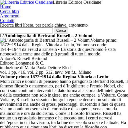
Libreria Editrice Ossidiane
Home
Cerca libri
Argomenti
Contatti
Ricerca libri libera, per parola chiave, argomento
L’Autobiografia di Bertrand Russell – 2 Volumi
Volume primo:
1872~1914 dalla Regina Vittoria a Lenin, Volume secondo:
1914~1944 da Freud a Einstein • La storia di quest’uomo è stata
riconosciuta come una delle più grandi di tutto il mondo.
Autore/i:
Russell Bertrand
Editore:
Longanesi & C.
traduzione di Maria Paola Dettore Ricci.
vol. 1 pp. 416, vol. 2 pp. 512, tavv. b/n f.t., Milano
Volume primo: 1872~1914 dalla Regina Vittoria a Lenin
:
Molti critici e uomini di pensiero hanno paragonato Bertrand Russell, il
famoso filosofo e matematico, pari d’Inghilterra e Premio Nobel, che
con i suoi continui interventi ha dato forma alla storia dell’intelligenza
e della coscienza non solo inglese, ma anche europea, a Voltaire. Come
Voltaire, Russell ha vissuto a lungo in epoche dense non soltanto di
avvenimenti ma anche di grossi personaggi, riuscendo a fare di questa
vita un continuo esercizio di curiosità e di scoperta, venata ora da
malinconia e ora da stoicismo. Come il filosofo francese, Russell ha
tenuto un epistolario immenso e ha toccato tutti i centri nervosi
dell’epoca in cui ha vissuto, tra la fine del secolo scorso e l’attuale. Ha
pubblicato quasi cinquanta libri; ha discusso la filosofia con