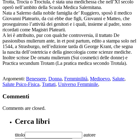
Trotta, Trocta o Troctula, è stata una medichessa che nell’XI secolo
operò nell’ambito della Scuola Medica Salernitana.
Nata a Salerno dalla nobile famiglia de’ Ruggiero, sposò il medico
Giovanni Plateario, da cui ebbe due figli, Giovanni e Matteo, che
proseguirono l’attività dei genitori e i quali, insieme al padre, sono
ricordati come Magistri Platearii.
A lei è attribuito, pur con qualche controversia, il trattato De
passionibus mulierum ante, in et post partum, edito a stampa solo nel
1544, a Strasburgo, nell’edizione tarda di George Krant, che segna
la nascita dell’ostetricia e della ginecologia come scienze mediche.
Inoltre scrisse De ornatu mulierum (Sui cosmetici delle donne) e
Practica secundum Trotam (La pratica medica secondo Trotula).
Argomenti:
Benessere
,
Donna
,
Femminilità
,
Medioevo
,
Salute
,
Salute Psico-Fisica
,
Trattati
,
Universo Femminile
,
Commenti
Comments are closed.
Cerca libri
titolo
autore