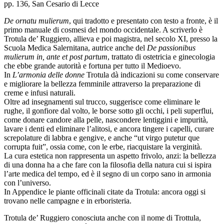
pp. 136, San Cesario di Lecce
De ornatu mulierum
, qui tradotto e presentato con testo a fronte, è il
primo manuale di cosmesi del mondo occidentale. A scriverlo è
Trotula de’ Ruggiero, allieva e poi magistra, nel secolo XI, presso la
Scuola Medica Salernitana, autrice anche del
De passionibus
mulierum in, ante et post partum
, trattato di ostetricia e ginecologia
che ebbe grande autorità e fortuna per tutto il Medioevo.
In
L’armonia delle donne
Trotula dà indicazioni su come conservare
e migliorare la bellezza femminile attraverso la preparazione di
creme e infusi naturali.
Oltre ad insegnamenti sul trucco, suggerisce come eliminare le
rughe, il gonfiore dal volto, le borse sotto gli occhi, i peli superflui,
come donare candore alla pelle, nascondere lentiggini e impurità,
lavare i denti ed eliminare l’alitosi, e ancora tingere i capelli, curare
screpolature di labbra e gengive, e anche “ut virgo putetur que
corrupta fuit”, ossia come, con le erbe, riacquistare la verginità.
La cura estetica non rappresenta un aspetto frivolo, anzi: la bellezza
di una donna ha a che fare con la filosofia della natura cui si ispira
l’arte medica del tempo, ed è il segno di un corpo sano in armonia
con l’universo.
In Appendice le piante officinali citate da Trotula: ancora oggi si
trovano nelle campagne e in erboristeria.
Trotula de’ Ruggiero conosciuta anche con il nome di Trottula,