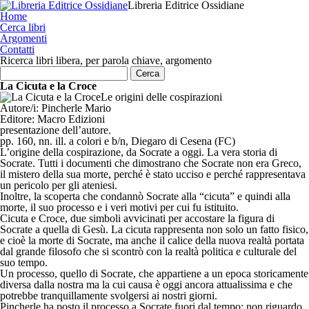
Libreria Editrice Ossidiane
Home
Cerca libri
Argomenti
Contatti
Ricerca libri libera, per parola chiave, argomento
La Cicuta e la Croce
Le origini delle cospirazioni
Autore/i:
Pincherle Mario
Editore:
Macro Edizioni
presentazione dell’autore.
pp. 160, nn. ill. a colori e b/n, Diegaro di Cesena (FC)
L’origine della cospirazione, da Socrate a oggi. La vera storia di
Socrate. Tutti i documenti che dimostrano che Socrate non era Greco,
il mistero della sua morte, perché è stato ucciso e perché rappresentava
un pericolo per gli ateniesi.
Inoltre, la scoperta che condannò Socrate alla “cicuta” e quindi alla
morte, il suo processo e i veri motivi per cui fu istituito.
Cicuta e Croce, due simboli avvicinati per accostare la figura di
Socrate a quella di Gesù. La cicuta rappresenta non solo un fatto fisico,
e cioè la morte di Socrate, ma anche il calice della nuova realtà portata
dal grande filosofo che si scontrò con la realtà politica e culturale del
suo tempo.
Un processo, quello di Socrate, che appartiene a un epoca storicamente
diversa dalla nostra ma la cui causa è oggi ancora attualissima e che
potrebbe tranquillamente svolgersi ai nostri giorni.
Pincherle ha posto il processo a Socrate fuori dal tempo: non riguardo