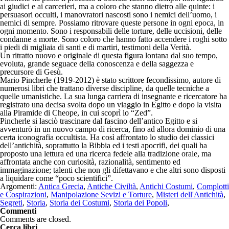
ai giudici e ai carcerieri, ma a coloro che stanno dietro alle quinte: i
persuasori occulti, i manovratori nascosti sono i nemici dell’uomo, i
nemici di sempre. Possiamo ritrovare queste persone in ogni epoca, in
ogni momento. Sono i responsabili delle torture, delle uccisioni, delle
condanne a morte. Sono coloro che hanno fatto accendere i roghi sotto
i piedi di migliaia di santi e di martiri, testimoni della Verità.
Un ritratto nuovo e originale di questa figura lontana dal suo tempo,
evoluta, grande seguace della conoscenza e della saggezza e
precursore di Gesù.
Mario Pincherle (1919-2012) è stato scrittore fecondissimo, autore di
numerosi libri che trattano diverse discipline, da quelle tecniche a
quelle umanistiche. La sua lunga carriera di insegnante e ricercatore ha
registrato una decisa svolta dopo un viaggio in Egitto e dopo la visita
alla Piramide di Cheope, in cui scoprì lo “Zed”.
Pincherle si lasciò trascinare dal fascino dell’antico Egitto e si
avventurò in un nuovo campo di ricerca, fino ad allora dominio di una
certa iconografia occultista. Ha così affrontato lo studio dei classici
dell’antichità, soprattutto la Bibbia ed i testi apocrifi, dei quali ha
proposto una lettura ed una ricerca fedele alla tradizione orale, ma
affrontata anche con curiosità, razionalità, sentimento ed
immaginazione; talenti che non gli difettavano e che altri sono disposti
a liquidare come “poco scientifici”.
Argomenti:
Antica Grecia
,
Antiche Civiltà
,
Antichi Costumi
,
Complotti
e Cospirazioni
,
Manipolazione Sevizi e Torture
,
Misteri dell'Antichità
,
Segreti
,
Storia
,
Storia dei Costumi
,
Storia dei Popoli
,
Commenti
Comments are closed.
Cerca libri