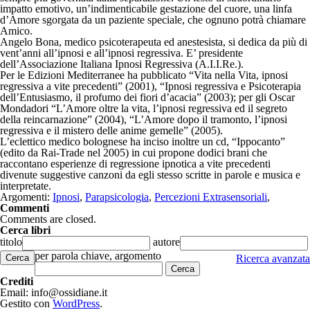
impatto emotivo, un’indimenticabile gestazione del cuore, una linfa
d’Amore sgorgata da un paziente speciale, che ognuno potrà chiamare
Amico.
Angelo Bona, medico psicoterapeuta ed anestesista, si dedica da più di
vent’anni all’ipnosi e all’ipnosi regressiva. E’ presidente
dell’Associazione Italiana Ipnosi Regressiva (A.I.I.Re.).
Per le Edizioni Mediterranee ha pubblicato “Vita nella Vita, ipnosi
regressiva a vite precedenti” (2001), “Ipnosi regressiva e Psicoterapia
dell’Entusiasmo, il profumo dei fiori d’acacia” (2003); per gli Oscar
Mondadori “L’Amore oltre la vita, l’ipnosi regressiva ed il segreto
della reincarnazione” (2004), “L’Amore dopo il tramonto, l’ipnosi
regressiva e il mistero delle anime gemelle” (2005).
L’eclettico medico bolognese ha inciso inoltre un cd, “Ippocanto”
(edito da Rai-Trade nel 2005) in cui propone dodici brani che
raccontano esperienze di regressione ipnotica a vite precedenti
divenute suggestive canzoni da egli stesso scritte in parole e musica e
interpretate.
Argomenti:
Ipnosi
,
Parapsicologia
,
Percezioni Extrasensoriali
,
Commenti
Comments are closed.
Cerca libri
titolo
autore
per parola chiave, argomento
Cerca
Ricerca avanzata
Crediti
Email: info@ossidiane.it
Gestito con
WordPress
.