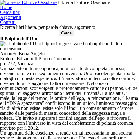
Libreria Editrice Ossidiane
Home
Cerca libri
Argomenti
Contatti
Ricerca libri libera, per parola chiave, argomento
Il Palpito dell’Uno
L’ipnosi regressiva e i colloqui con l’altra
dimensione
Autore/i:
Bona Angelo
Editore:
Edizioni Il Punto d’Incontro
pp. 272, Vicenza
Un paziente in trance ipnotica, in uno stato di completa amnesia,
diviene tramite di insegnamenti universali. Uno psicoterapeuta riporta i
dialoghi di questa esperienza. L’ipnosi sfocia in territori oltre confine,
divenendo un viaggio nell’altra dimensione. Nel corso di
comunicazioni sconvolgenti e profondamente cariche di pathos, Guide
spirituali di saggezza affrontano i temi dell’umanità. La malattia, il
male, la legge del tempo, le ombre dell’ego, la reincarnazione, il karma
e il “DNA spazzatura” confluiscono in un unico, luminoso messaggio:
“la dualità non esiste, esiste solo l’Uno”, un comandamento d’amore
sancito dalle parole di maestri conoscitori della saggezza maya e
tolteca. Un invito a superare i confini angusti dell’ego, a ritrovare il
rapporto con l’universo in vista del cambiamento di polarità cosmica
previsto per il 2012.
Un’apertura delle coscienze si rende ormai necessaria in una società
sempre più governata dalla separazione. Un testo di straordinario