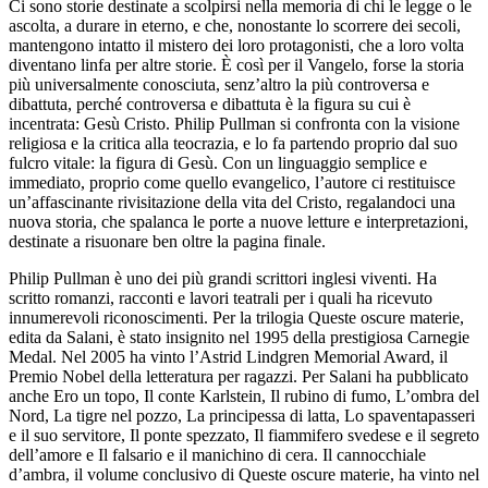
Ci sono storie destinate a scolpirsi nella memoria di chi le legge o le
ascolta, a durare in eterno, e che, nonostante lo scorrere dei secoli,
mantengono intatto il mistero dei loro protagonisti, che a loro volta
diventano linfa per altre storie. È così per il Vangelo, forse la storia
più universalmente conosciuta, senz’altro la più controversa e
dibattuta, perché controversa e dibattuta è la figura su cui è
incentrata: Gesù Cristo. Philip Pullman si confronta con la visione
religiosa e la critica alla teocrazia, e lo fa partendo proprio dal suo
fulcro vitale: la figura di Gesù. Con un linguaggio semplice e
immediato, proprio come quello evangelico, l’autore ci restituisce
un’affascinante rivisitazione della vita del Cristo, regalandoci una
nuova storia, che spalanca le porte a nuove letture e interpretazioni,
destinate a risuonare ben oltre la pagina finale.
Philip Pullman è uno dei più grandi scrittori inglesi viventi. Ha
scritto romanzi, racconti e lavori teatrali per i quali ha ricevuto
innumerevoli riconoscimenti. Per la trilogia Queste oscure materie,
edita da Salani, è stato insignito nel 1995 della prestigiosa Carnegie
Medal. Nel 2005 ha vinto l’Astrid Lindgren Memorial Award, il
Premio Nobel della letteratura per ragazzi. Per Salani ha pubblicato
anche Ero un topo, Il conte Karlstein, Il rubino di fumo, L’ombra del
Nord, La tigre nel pozzo, La principessa di latta, Lo spaventapasseri
e il suo servitore, Il ponte spezzato, Il fiammifero svedese e il segreto
dell’amore e Il falsario e il manichino di cera. Il cannocchiale
d’ambra, il volume conclusivo di Queste oscure materie, ha vinto nel