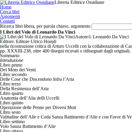
Libreria Editrice Ossidiane
Home
Cerca libri
Argomenti
Contatti
Ricerca libri libera, per parola chiave, argomento
I Libri del Volo di Leonardo Da Vinci
Autore/i:
Leonardo Da Vinci
Editore:
Editore Ulrico Hoepli
nella ricostruzione critica di Arturo Uccelli con la collaborazione di C
pp. XXXIII-238, oltre 400 disegni ricavati o ridisegnati dagli originali
Sommario:
Introduzione
Libro primo
Del Moto dei Venti
Libro secondo
Delle Cose che Discendono Infra l’Aria
Libro terzo
Della Resistenza dell’Aria
Libro quarto
Anatomia dell’Alia delli Uccelli
Libro quinto
Operazione delle Penne per Diversi Moti
Libro sesto
Valitudine dell’Alie e Coda Sanza Battimento d’Alie e con Favor di Ve
Libro settimo
Volo Sanza Battimento d’Alie
Libro ottavo