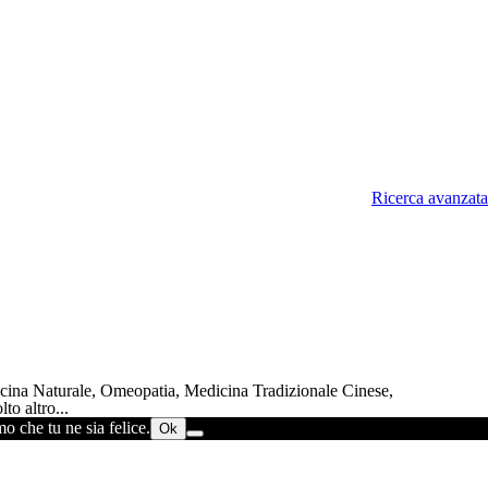
Ricerca avanzata
dicina Naturale, Omeopatia, Medicina Tradizionale Cinese,
to altro...
o che tu ne sia felice.
Ok