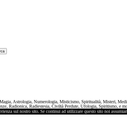
 Magia, Astrologia, Numerologia, Misticismo, Spiritualità, Misteri, Me
ze, Radionica, Radiestesia, Civiltà Perdute, Ufologia, Spiritismo, e mol
rienza sul nostro sito. Se continui ad utilizzare questo sito noi assumiam