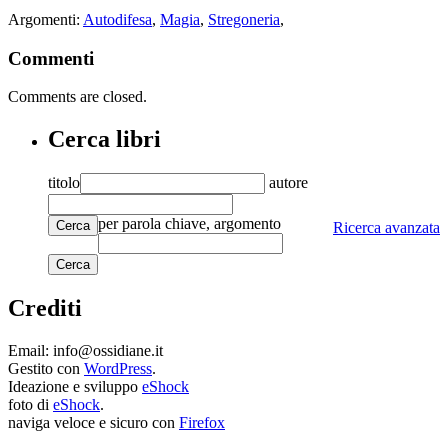
Argomenti:
Autodifesa
,
Magia
,
Stregoneria
,
Commenti
Comments are closed.
Cerca libri
titolo
autore
per parola chiave, argomento
Cerca
Ricerca avanzata
Crediti
Email: info@ossidiane.it
Gestito con
WordPress
.
Ideazione e sviluppo
eShock
foto di
eShock
.
naviga veloce e sicuro con
Firefox