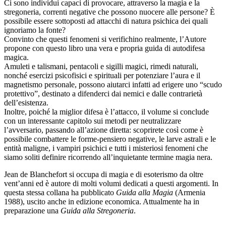
Ci sono individui capaci di provocare, attraverso la magia e la
stregoneria, correnti negative che possono nuocere alle persone? È
possibile essere sottoposti ad attacchi di natura psichica dei quali
ignoriamo la fonte?
Convinto che questi fenomeni si verifichino realmente, l’Autore
propone con questo libro una vera e propria guida di autodifesa
magica.
Amuleti e talismani, pentacoli e sigilli magici, rimedi naturali,
nonché esercizi psicofisici e spirituali per potenziare l’aura e il
magnetismo personale, possono aiutarci infatti ad erigere uno “scudo
protettivo”, destinato a difenderci dai nemici e dalle contrarietà
dell’esistenza.
Inoltre, poiché la miglior difesa è l’attacco, il volume si conclude
con un interessante capitolo sui metodi per neutralizzare
l’avversario, passando all’azione diretta: scoprirete così come è
possibile combattere le forme-pensiero negative, le larve astrali e le
entità maligne, i vampiri psichici e tutti i misteriosi fenomeni che
siamo soliti definire ricorrendo all’inquietante termine magia nera.
Jean de Blanchefort si occupa di magia e di esoterismo da oltre
vent’anni ed è autore di molti volumi dedicati a questi argomenti. In
questa stessa collana ha pubblicato
Guida alla Magia
(Armenia
1988), uscito anche in edizione economica. Attualmente ha in
preparazione una
Guida alla Stregoneria
.