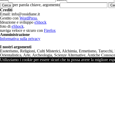
per parola chiave, argomento
Cerca
Crediti
Email: info@ossidiane.it
Gestito con
WordPress
.
Ideazione e sviluppo
eShock
foto di
eShock
.
naviga veloce e sicuro con
Firefox
Amministrazione
Informativa sulla privacy
I nostri argomenti
Esoterismo, Religioni, Culti Misterici, Alchimia, Ermetismo, Tarocchi,
Orientalistica, Arte, Archeologia, Scienze Alternative, Antiche Conoscen
Utilizziamo i cookie per essere sicuri che tu possa avere la migliore espe