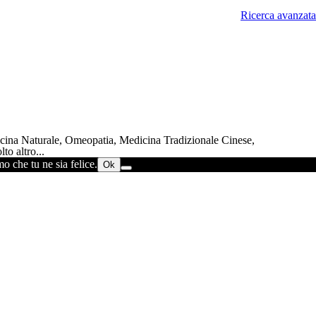
Ricerca avanzata
dicina Naturale, Omeopatia, Medicina Tradizionale Cinese,
to altro...
o che tu ne sia felice.
Ok