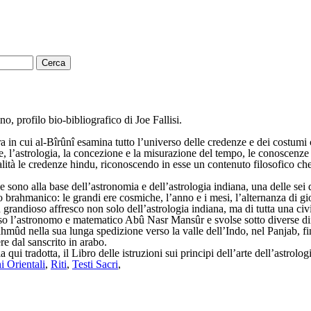
, profilo bio-bibliografico di Joe Fallisi.
ra in cui al-Bîrûnî esamina tutto l’universo delle credenze e dei costumi
caste, l’astrologia, la concezione e la misurazione del tempo, le conoscenz
alità le credenze hindu, riconoscendo in esse un contenuto filosofico che,
che sono alla base dell’astronomia e dell’astrologia indiana, una delle sei
rahmanico: le grandi ere cosmiche, l’anno e i mesi, l’alternanza di giorno
grandioso affresco non solo dell’astrologia indiana, ma di tutta una civ
sso l’astronomo e matematico Abû Nasr Mansûr e svolse sotto diverse din
hmûd nella sua lunga spedizione verso la valle dell’Indo, nel Panjab, f
re dal sanscrito in arabo.
a qui tradotta, il Libro delle istruzioni sui principi dell’arte dell’astrolog
i Orientali
,
Riti
,
Testi Sacri
,