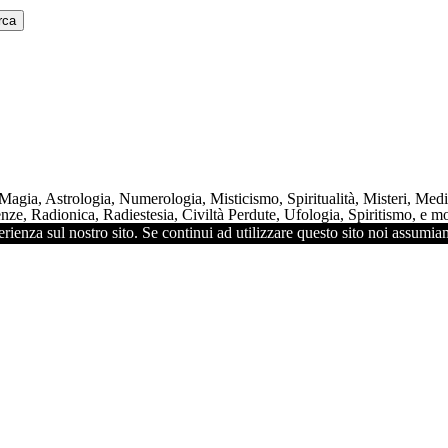
 Magia, Astrologia, Numerologia, Misticismo, Spiritualità, Misteri, Me
ze, Radionica, Radiestesia, Civiltà Perdute, Ufologia, Spiritismo, e mol
rienza sul nostro sito. Se continui ad utilizzare questo sito noi assumiam