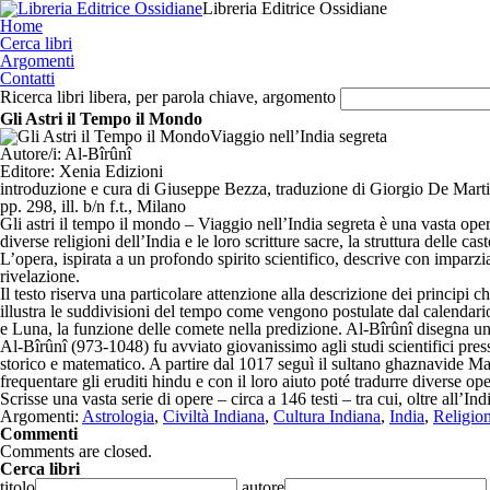
Libreria Editrice Ossidiane
Home
Cerca libri
Argomenti
Contatti
Ricerca libri libera, per parola chiave, argomento
Gli Astri il Tempo il Mondo
Viaggio nell’India segreta
Autore/i:
Al-Bîrûnî
Editore:
Xenia Edizioni
introduzione e cura di Giuseppe Bezza, traduzione di Giorgio De Martino
pp. 298, ill. b/n f.t., Milano
Gli astri il tempo il mondo – Viaggio nell’India segreta è una vasta ope
diverse religioni dell’India e le loro scritture sacre, la struttura delle 
L’opera, ispirata a un profondo spirito scientifico, descrive con imparzi
rivelazione.
Il testo riserva una particolare attenzione alla descrizione dei principi 
illustra le suddivisioni del tempo come vengono postulate dal calendario b
e Luna, la funzione delle comete nella predizione. Al-Bîrûnî disegna un 
Al-Bîrûnî (973-1048) fu avviato giovanissimo agli studi scientifici pre
storico e matematico. A partire dal 1017 seguì il sultano ghaznavide Ma
frequentare gli eruditi hindu e con il loro aiuto poté tradurre diverse ope
Scrisse una vasta serie di opere – circa a 146 testi – tra cui, oltre all’Indi
Argomenti:
Astrologia
,
Civiltà Indiana
,
Cultura Indiana
,
India
,
Religion
Commenti
Comments are closed.
Cerca libri
titolo
autore