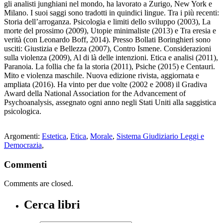
gli analisti junghiani nel mondo, ha lavorato a Zurigo, New York e
Milano. I suoi saggi sono tradotti in quindici lingue. Tra i più recenti:
Storia dell’arroganza. Psicologia e limiti dello sviluppo (2003), La
morte del prossimo (2009), Utopie minimaliste (2013) e Tra eresia e
verità (con Leonardo Boff, 2014). Presso Bollati Boringhieri sono
usciti: Giustizia e Bellezza (2007), Contro Ismene. Considerazioni
sulla violenza (2009), Al di là delle intenzioni. Etica e analisi (2011),
Paranoia. La follia che fa la storia (2011), Psiche (2015) e Centauri.
Mito e violenza maschile. Nuova edizione rivista, aggiornata e
ampliata (2016). Ha vinto per due volte (2002 e 2008) il Gradiva
Award della National Association for the Advancement of
Psychoanalysis, assegnato ogni anno negli Stati Uniti alla saggistica
psicologica.
Argomenti:
Estetica
,
Etica
,
Morale
,
Sistema Giudiziario Leggi e
Democrazia
,
Commenti
Comments are closed.
Cerca libri