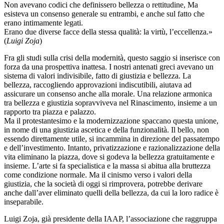
Non avevano codici che definissero bellezza o rettitudine, Ma
esisteva un consenso generale su entrambi, e anche sul fatto che
erano intimamente legati.
Erano due diverse facce della stessa qualità: la virtù, l’eccellenza.»
(
Luigi Zoja
)
Fra gli studi sulla crisi della modernità, questo saggio si inserisce con
forza da una prospettiva inattesa. I nostri antenati greci avevano un
sistema di valori indivisibile, fatto di giustizia e bellezza. La
bellezza, raccogliendo approvazioni indiscutibili, aiutava ad
assicurare un consenso anche alla morale. Una relazione armonica
tra bellezza e giustizia sopravviveva nel Rinascimento, insieme a un
rapporto tra piazza e palazzo.
Ma il protestantesimo e la modernizzazione spaccano questa unione,
in nome di una giustizia ascetica e della funzionalità. Il bello, non
essendo direttamente utile, si incammina in direzione del passatempo
e dell’investimento. Intanto, privatizzazione e razionalizzazione della
vita eliminano la piazza, dove si godeva la bellezza gratuitamente e
insieme. L’arte si fa specialistica e la massa si abitua alla bruttezza
come condizione normale. Ma il cinismo verso i valori della
giustizia, che la società di oggi si rimprovera, potrebbe derivare
anche dall’aver eliminato quelli della bellezza, da cui la loro radice è
inseparabile.
Luigi Zoja, già presidente della IAAP, l’associazione che raggruppa