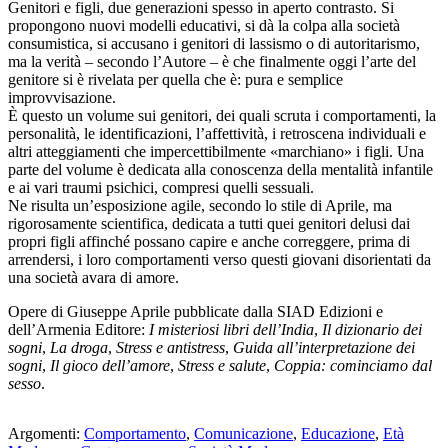
Genitori e figli, due generazioni spesso in aperto contrasto. Si
propongono nuovi modelli educativi, si dà la colpa alla società
consumistica, si accusano i genitori di lassismo o di autoritarismo,
ma la verità – secondo l’Autore – è che finalmente oggi l’arte del
genitore si è rivelata per quella che è: pura e semplice
improvvisazione.
È questo un volume sui genitori, dei quali scruta i comportamenti, la
personalità, le identificazioni, l’affettività, i retroscena individuali e
altri atteggiamenti che impercettibilmente «marchiano» i figli. Una
parte del volume è dedicata alla conoscenza della mentalità infantile
e ai vari traumi psichici, compresi quelli sessuali.
Ne risulta un’esposizione agile, secondo lo stile di Aprile, ma
rigorosamente scientifica, dedicata a tutti quei genitori delusi dai
propri figli affinché possano capire e anche correggere, prima di
arrendersi, i loro comportamenti verso questi giovani disorientati da
una società avara di amore.
Opere di Giuseppe Aprile pubblicate dalla SIAD Edizioni e
dell’Armenia Editore:
I misteriosi libri dell’India
,
Il dizionario dei
sogni
,
La droga
,
Stress e antistress
,
Guida all’interpretazione dei
sogni
,
Il gioco dell’amore
,
Stress e salute
,
Coppia: cominciamo dal
sesso
.
Argomenti:
Comportamento
,
Comunicazione
,
Educazione
,
Età