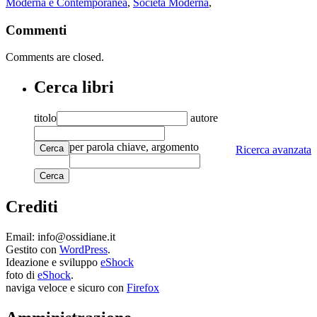
Moderna e Contemporanea
,
Società Moderna
,
Commenti
Comments are closed.
Cerca libri
titolo
autore
per parola chiave, argomento
Cerca
Ricerca avanzata
Crediti
Email: info@ossidiane.it
Gestito con
WordPress
.
Ideazione e sviluppo
eShock
foto di
eShock
.
naviga veloce e sicuro con
Firefox