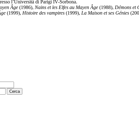
resso l’Università di Parigi IV-Sorbona.
Moyen Âge
(1986),
Nains et les Elfes au Mayen Âge
(1988),
Démons et G
Âge
(1999),
Histoire des vampires
(1999),
La Maison et ses Génies
(200