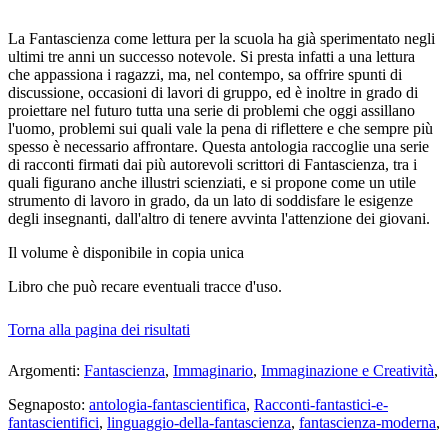
La Fantascienza come lettura per la scuola ha già sperimentato negli
ultimi tre anni un successo notevole. Si presta infatti a una lettura
che appassiona i ragazzi, ma, nel contempo, sa offrire spunti di
discussione, occasioni di lavori di gruppo, ed è inoltre in grado di
proiettare nel futuro tutta una serie di problemi che oggi assillano
l'uomo, problemi sui quali vale la pena di riflettere e che sempre più
spesso è necessario affrontare. Questa antologia raccoglie una serie
di racconti firmati dai più autorevoli scrittori di Fantascienza, tra i
quali figurano anche illustri scienziati, e si propone come un utile
strumento di lavoro in grado, da un lato di soddisfare le esigenze
degli insegnanti, dall'altro di tenere avvinta l'attenzione dei giovani.
Il volume
è disponibile in copia unica
Libro che può recare eventuali tracce d'uso.
Torna alla pagina dei risultati
Argomenti:
Fantascienza
,
Immaginario
,
Immaginazione e Creatività
,
Segnaposto:
antologia-fantascientifica
,
Racconti-fantastici-e-
fantascientifici
,
linguaggio-della-fantascienza
,
fantascienza-moderna
,