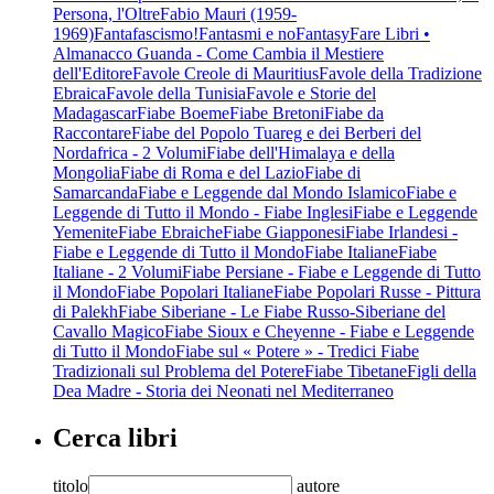
Persona, l'Oltre
Fabio Mauri (1959-
1969)
Fantafascismo!
Fantasmi e no
Fantasy
Fare Libri •
Almanacco Guanda - Come Cambia il Mestiere
dell'Editore
Favole Creole di Mauritius
Favole della Tradizione
Ebraica
Favole della Tunisia
Favole e Storie del
Madagascar
Fiabe Boeme
Fiabe Bretoni
Fiabe da
Raccontare
Fiabe del Popolo Tuareg e dei Berberi del
Nordafrica - 2 Volumi
Fiabe dell'Himalaya e della
Mongolia
Fiabe di Roma e del Lazio
Fiabe di
Samarcanda
Fiabe e Leggende dal Mondo Islamico
Fiabe e
Leggende di Tutto il Mondo - Fiabe Inglesi
Fiabe e Leggende
Yemenite
Fiabe Ebraiche
Fiabe Giapponesi
Fiabe Irlandesi -
Fiabe e Leggende di Tutto il Mondo
Fiabe Italiane
Fiabe
Italiane - 2 Volumi
Fiabe Persiane - Fiabe e Leggende di Tutto
il Mondo
Fiabe Popolari Italiane
Fiabe Popolari Russe - Pittura
di Palekh
Fiabe Siberiane - Le Fiabe Russo-Siberiane del
Cavallo Magico
Fiabe Sioux e Cheyenne - Fiabe e Leggende
di Tutto il Mondo
Fiabe sul « Potere » - Tredici Fiabe
Tradizionali sul Problema del Potere
Fiabe Tibetane
Figli della
Dea Madre - Storia dei Neonati nel Mediterraneo
Cerca libri
titolo
autore