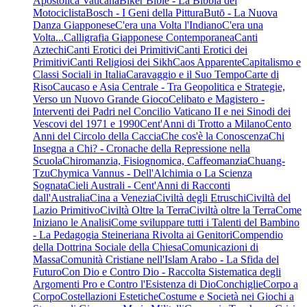
Apostolica Vaticana
Biker Bible - La Bibbia del
Motociclista
Bosch - I Geni della Pittura
Butō - La Nuova
Danza Giapponese
C'era una Volta l'Indiano
C'era una
Volta...
Calligrafia Giapponese Contemporanea
Canti
Aztechi
Canti Erotici dei Primitivi
Canti Erotici dei
Primitivi
Canti Religiosi dei Sikh
Caos Apparente
Capitalismo e
Classi Sociali in Italia
Caravaggio e il Suo Tempo
Carte di
Riso
Caucaso e Asia Centrale - Tra Geopolitica e Strategie,
Verso un Nuovo Grande Gioco
Celibato e Magistero -
Interventi dei Padri nel Concilio Vaticano II e nei Sinodi dei
Vescovi del 1971 e 1990
Cent'Anni di Trotto a Milano
Cento
Anni del Circolo della Caccia
Che cos'è la Conoscenza
Chi
Insegna a Chi? - Cronache della Repressione nella
Scuola
Chiromanzia, Fisiognomica, Caffeomanzia
Chuang-
Tzu
Chymica Vannus - Dell'Alchimia o La Scienza
Sognata
Cieli Australi - Cent'Anni di Racconti
dall'Australia
Cina a Venezia
Civiltà degli Etruschi
Civiltà del
Lazio Primitivo
Civiltà Oltre la Terra
Civiltà oltre la Terra
Come
Iniziano le Analisi
Come sviluppare tutti i Talenti del Bambino
- La Pedagogia Steineriana Rivolta ai Genitori
Compendio
della Dottrina Sociale della Chiesa
Comunicazioni di
Massa
Comunità Cristiane nell'Islam Arabo - La Sfida del
Futuro
Con Dio e Contro Dio - Raccolta Sistematica degli
Argomenti Pro e Contro l'Esistenza di Dio
Conchiglie
Corpo a
Corpo
Costellazioni Estetiche
Costume e Società nei Giochi a