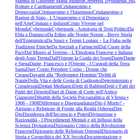
Stampa di Giuseppe Maria Militelli
Crepereia Tryphaena
Crisi,
Rotture e Cambiamenti
Cristianesimo e
Democrazia
Cristianesimo e l'Islamismo
Cristianesimo e
Ragion di Stato - L'Umanesimo e il Demoniaco
nell'Arte
Cristiani e Induisti
Cristo Vivente nel
Mondo
Cyberpunk
Cyberpunk - Antologia di Testi Politici
Da
Ebla a Damasco
Da Edipo alle Nostre Nonne - Breve Storia
dell'Enigmistica
Da Spazi e Tempi Lontani・La Fiaba nelle
Tradizioni Etniche
Da Speziali a Farmacisti
Dal Cuore della
Pace
Dal Museo al Terreno - L'Etnologia Francese e Italiana
degli Anni Trenta
Dall'Oriente la Guida dei Sogni
Dante
Dante
e Siena
Dante, Francesco e l'Oriente - I Custodi della Terra
Santa
Dare Corpo Prendere Corpo : Donne che
Creano
Davanti alla “Redemptor Hominis”
Delitti di
Natale
Della Vita e delle Gesta di Cagliostro
Determinismo e
Complessità
Dettati Medianici
Detti di Rabbini
Detti e Fatti dei
Padri del Deserto
Diari di Dame di Corte nell'Antico
Giappone
Dibattiti della Società Psicoanalitica di VIenna •
1906 - 1908
Differenze e Diseguaglianze
Dio è Morto? -
Ateismo e Religione di Fronte alla Realtà Odierna
Dire
Dio
Dissidenza dell'Inconscio e Poteri
Divinazione e
Razionalità - I Procedimenti Mentali e gli Influssi della
Scienza Divinatoria
Dizionario Critico della Rivoluzione
Francese
Dizionario delle Religioni Orientali
Dizionario di
Storia e Geopolitica del XX Secolo
Documentazione e