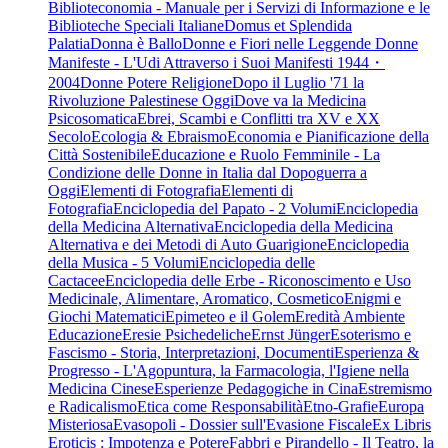
Biblioteconomia - Manuale per i Servizi di Informazione e le
Biblioteche Speciali Italiane
Domus et Splendida
Palatia
Donna è Ballo
Donne e Fiori nelle Leggende
Donne
Manifeste - L'Udi Attraverso i Suoi Manifesti 1944・
2004
Donne Potere Religione
Dopo il Luglio '71 la
Rivoluzione Palestinese Oggi
Dove va la Medicina
Psicosomatica
Ebrei, Scambi e Conflitti tra XV e XX
Secolo
Ecologia & Ebraismo
Economia e Pianificazione della
Città Sostenibile
Educazione e Ruolo Femminile - La
Condizione delle Donne in Italia dal Dopoguerra a
Oggi
Elementi di Fotografia
Elementi di
Fotografia
Enciclopedia del Papato - 2 Volumi
Enciclopedia
della Medicina Alternativa
Enciclopedia della Medicina
Alternativa e dei Metodi di Auto Guarigione
Enciclopedia
della Musica - 5 Volumi
Enciclopedia delle
Cactacee
Enciclopedia delle Erbe - Riconoscimento e Uso
Medicinale, Alimentare, Aromatico, Cosmetico
Enigmi e
Giochi Matematici
Epimeteo e il Golem
Eredità Ambiente
Educazione
Eresie Psichedeliche
Ernst Jünger
Esoterismo e
Fascismo - Storia, Interpretazioni, Documenti
Esperienza &
Progresso - L'Agopuntura, la Farmacologia, l'Igiene nella
Medicina Cinese
Esperienze Pedagogiche in Cina
Estremismo
e Radicalismo
Etica come Responsabilità
Etno-Grafie
Europa
Misteriosa
Evasopoli - Dossier sull'Evasione Fiscale
Ex Libris
Eroticis : Impotenza e Potere
Fabbri e Pirandello - Il Teatro, la