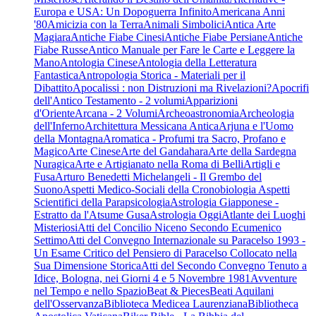
Europa e USA: Un Dopoguerra Infinito
Americana Anni
'80
Amicizia con la Terra
Animali Simbolici
Antica Arte
Magiara
Antiche Fiabe Cinesi
Antiche Fiabe Persiane
Antiche
Fiabe Russe
Antico Manuale per Fare le Carte e Leggere la
Mano
Antologia Cinese
Antologia della Letteratura
Fantastica
Antropologia Storica - Materiali per il
Dibattito
Apocalissi : non Distruzioni ma Rivelazioni?
Apocrifi
dell'Antico Testamento - 2 volumi
Apparizioni
d'Oriente
Arcana - 2 Volumi
Archeoastronomia
Archeologia
dell'Inferno
Architettura Messicana Antica
Arjuna e l'Uomo
della Montagna
Aromatica - Profumi tra Sacro, Profano e
Magico
Arte Cinese
Arte del Gandahara
Arte della Sardegna
Nuragica
Arte e Artigianato nella Roma di Belli
Artigli e
Fusa
Arturo Benedetti Michelangeli - Il Grembo del
Suono
Aspetti Medico-Sociali della Cronobiologia
Aspetti
Scientifici della Parapsicologia
Astrologia Giapponese -
Estratto da l'Atsume Gusa
Astrologia Oggi
Atlante dei Luoghi
Misteriosi
Atti del Concilio Niceno Secondo Ecumenico
Settimo
Atti del Convegno Internazionale su Paracelso 1993 -
Un Esame Critico del Pensiero di Paracelso Collocato nella
Sua Dimensione Storica
Atti del Secondo Convegno Tenuto a
Idice, Bologna, nei Giorni 4 e 5 Novembre 1981
Avventure
nel Tempo e nello Spazio
Beat & Pieces
Beati Aquilani
dell'Osservanza
Biblioteca Medicea Laurenziana
Bibliotheca