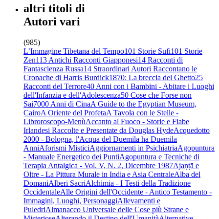
altri titoli di
Autori vari
(985)
L’Immagine Tibetana del Tempo
101 Storie Sufi
101 Storie
Zen
113 Antichi Racconti Giapponesi
14 Racconti di
Fantascienza Russa
14 Straordinari Autori Raccontano le
Cronache di Harris Burdick
1870: La breccia del Ghetto
25
Racconti del Terrore
40 Anni con i Bambini - Abitare i Luoghi
dell'Infanzia e dell'Adolescenza
50 Cose che Forse non
Sai
7000 Anni di Cina
A Guide to the Egyptian Museum,
Cairo
A Oriente del Profeta
A Tavola con le Stelle -
Libroroscopo-Menù
Accanto al Fuoco - Storie e Fiabe
Irlandesi Raccolte e Presentate da Douglas Hyde
Acquedotto
2000 - Bologna, l'Acqua del Duemila ha Duemila
Anni
Aforismi Mistici
Aggiornamenti in Psichiatria
Agopuntura
- Manuale Energetico dei Punti
Agopuntura e Tecniche di
Terapia Antalgica - Vol. V, N. 2, Dicembre 1987
Ajaṇṭā e
Oltre - La Pittura Murale in India e Asia Centrale
Alba del
Domani
Alberi Sacri
Alchimia - I Testi della Tradizione
Occidentale
Alle Origini dell'Occidente - Antico Testamento -
Immagini, Luoghi, Personaggi
Allevamenti e
Puledri
Almanacco Universale delle Cose più Strane e
Misteriose
Alterando il Destino dell'Umanità
Alternative -