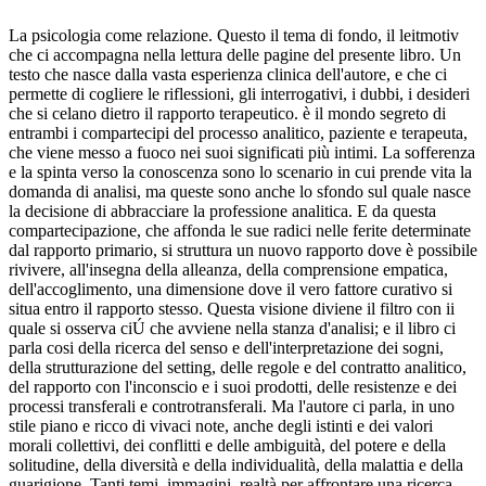
La psicologia come relazione. Questo il tema di fondo, il leitmotiv
che ci accompagna nella lettura delle pagine del presente libro. Un
testo che nasce dalla vasta esperienza clinica dell'autore, e che ci
permette di cogliere le riflessioni, gli interrogativi, i dubbi, i desideri
che si celano dietro il rapporto terapeutico. è il mondo segreto di
entrambi i compartecipi del processo analitico, paziente e terapeuta,
che viene messo a fuoco nei suoi significati più intimi. La sofferenza
e la spinta verso la conoscenza sono lo scenario in cui prende vita la
domanda di analisi, ma queste sono anche lo sfondo sul quale nasce
la decisione di abbracciare la professione analitica. E da questa
compartecipazione, che affonda le sue radici nelle ferite determinate
dal rapporto primario, si struttura un nuovo rapporto dove è possibile
rivivere, all'insegna della alleanza, della comprensione empatica,
dell'accoglimento, una dimensione dove il vero fattore curativo si
situa entro il rapporto stesso. Questa visione diviene il filtro con ii
quale si osserva ciÚ che avviene nella stanza d'analisi; e il libro ci
parla cosi della ricerca del senso e dell'interpretazione dei sogni,
della strutturazione del setting, delle regole e del contratto analitico,
del rapporto con l'inconscio e i suoi prodotti, delle resistenze e dei
processi transferali e controtransferali. Ma l'autore ci parla, in uno
stile piano e ricco di vivaci note, anche degli istinti e dei valori
morali collettivi, dei conflitti e delle ambiguità, del potere e della
solitudine, della diversità e della individualità, della malattia e della
guarigione. Tanti temi, immagini, realtà per affrontare una ricerca