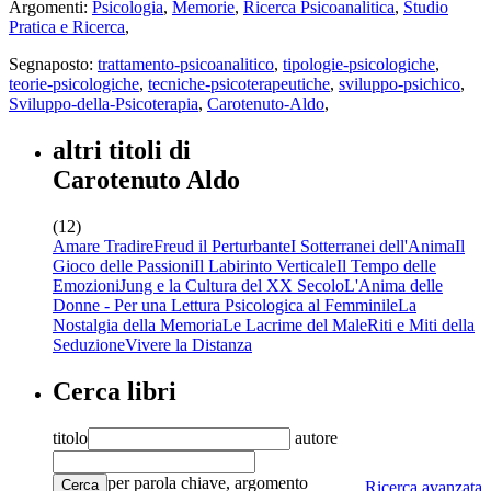
Argomenti:
Psicologia
,
Memorie
,
Ricerca Psicoanalitica
,
Studio
Pratica e Ricerca
,
Segnaposto:
trattamento-psicoanalitico
,
tipologie-psicologiche
,
teorie-psicologiche
,
tecniche-psicoterapeutiche
,
sviluppo-psichico
,
Sviluppo-della-Psicoterapia
,
Carotenuto-Aldo
,
altri titoli di
Carotenuto Aldo
(12)
Amare Tradire
Freud il Perturbante
I Sotterranei dell'Anima
Il
Gioco delle Passioni
Il Labirinto Verticale
Il Tempo delle
Emozioni
Jung e la Cultura del XX Secolo
L'Anima delle
Donne - Per una Lettura Psicologica al Femminile
La
Nostalgia della Memoria
Le Lacrime del Male
Riti e Miti della
Seduzione
Vivere la Distanza
Cerca libri
titolo
autore
per parola chiave, argomento
Cerca
Ricerca avanzata