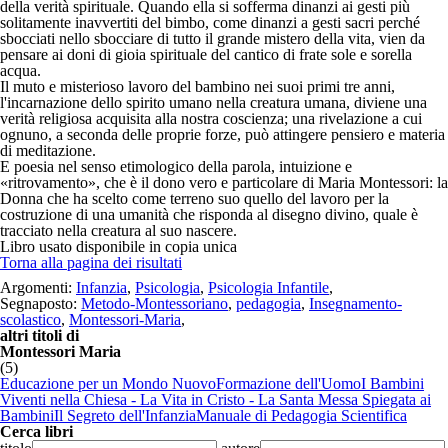
della verità spirituale. Quando ella si sofferma dinanzi ai gesti più
solitamente inavvertiti del bimbo, come dinanzi a gesti sacri perché
sbocciati nello sbocciare di tutto il grande mistero della vita, vien da
pensare ai doni di gioia spirituale del cantico di frate sole e sorella
acqua.
Il muto e misterioso lavoro del bambino nei suoi primi tre anni,
l'incarnazione dello spirito umano nella creatura umana, diviene una
verità religiosa acquisita alla nostra coscienza; una rivelazione a cui
ognuno, a seconda delle proprie forze, può attingere pensiero e materia
di meditazione.
E poesia nel senso etimologico della parola, intuizione e
«ritrovamento», che è il dono vero e particolare di Maria Montessori: la
Donna che ha scelto come terreno suo quello del lavoro per la
costruzione di una umanità che risponda al disegno divino, quale è
tracciato nella creatura al suo nascere.
Libro usato
disponibile in copia unica
Torna alla pagina dei risultati
Argomenti:
Infanzia
,
Psicologia
,
Psicologia Infantile
,
Segnaposto:
Metodo-Montessoriano
,
pedagogia
,
Insegnamento-
scolastico
,
Montessori-Maria
,
altri titoli di
Montessori Maria
(5)
Educazione per un Mondo Nuovo
Formazione dell'Uomo
I Bambini
Viventi nella Chiesa - La Vita in Cristo - La Santa Messa Spiegata ai
Bambini
Il Segreto dell'Infanzia
Manuale di Pedagogia Scientifica
Cerca libri