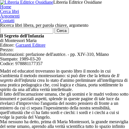
Libreria Editrice Ossidiane
Home
Cerca libri
Argomenti
Contatti
Ricerca libri libera, per parola chiave, argomento
Il Segreto dell'Infanzia
di
Montessori Maria
Editore:
Garzanti Editore
Prezzo:
Informazioni:
prefazione dell'autrice. - pp. XIV-310, Milano
Stampato:
1989-03-20
Codice:
978881177357
Madri ed educatori troveranno in questo libro il mondo in cui
s'ambienta il metodo montessoriano: si può dire che la lettura de
Il
segreto dell'infanzia
crea lo stato d'animo preliminare all'intelligenza di
una pratica pedagogica che, così logica e chiara, porta sottilmente lo
spirito da una all'altra verità intellettuale.
Il fatto dell'incarnazione umana, che gli uomini e le madri vedono sotto
innumeri e parziali aspetti, splende in queste pagine di tale luce da
rivelarci d'improvviso l'angustia del nostro pensiero di fronte a un
mistero da cui ci separa l'ispessimento della nostra sensibilità,
quell'ottusità che ci ha fatto sordi e ciechi: i sordi e i ciechi a cui si
volge la parola del Vangelo.
Mai nessuno ha detto, prima di Maria Montessori, la grande meraviglia
del seme umano, aprendo alla verità scientifica tutto lo spazio infinito