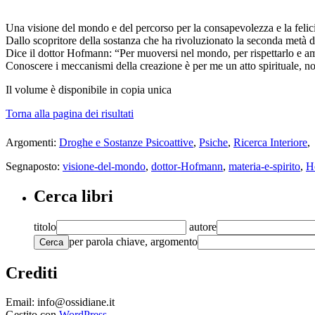
Una visione del mondo e del percorso per la consapevolezza e la felici
Dallo scopritore della sostanza che ha rivoluzionato la seconda metà d
Dice il dottor Hofmann: “Per muoversi nel mondo, per rispettarlo e ama
Conoscere i meccanismi della creazione è per me un atto spirituale, non
Il volume
è disponibile in copia unica
Torna alla pagina dei risultati
Argomenti:
Droghe e Sostanze Psicoattive
,
Psiche
,
Ricerca Interiore
,
Segnaposto:
visione-del-mondo
,
dottor-Hofmann
,
materia-e-spirito
,
H
Cerca libri
titolo
autore
per parola chiave, argomento
Cerca
Crediti
Email: info@ossidiane.it
Gestito con
WordPress
.