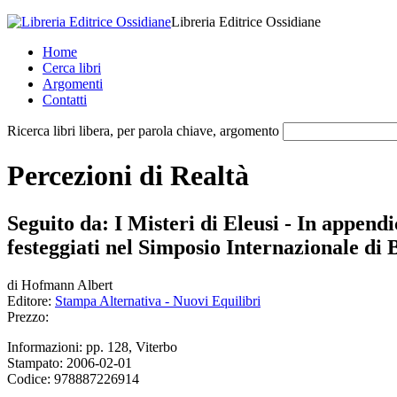
Libreria Editrice Ossidiane
Home
Cerca libri
Argomenti
Contatti
Ricerca libri libera, per parola chiave, argomento
Percezioni di Realtà
Seguito da: I Misteri di Eleusi - In append
festeggiati nel Simposio Internazionale di B
di
Hofmann Albert
Editore:
Stampa Alternativa - Nuovi Equilibri
Prezzo:
Informazioni:
pp. 128, Viterbo
Stampato:
2006-02-01
Codice:
978887226914