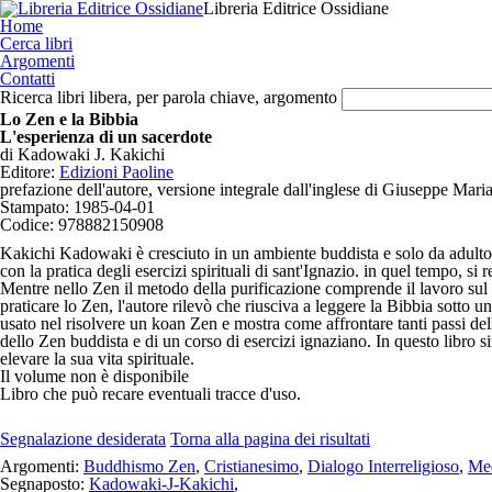
Libreria Editrice Ossidiane
Home
Cerca libri
Argomenti
Contatti
Ricerca libri libera, per parola chiave, argomento
Lo Zen e la Bibbia
L'esperienza di un sacerdote
di
Kadowaki J. Kakichi
Editore:
Edizioni Paoline
prefazione dell'autore, versione integrale dall'inglese di Giuseppe Mari
Stampato:
1985-04-01
Codice:
978882150908
Kakichi Kadowaki è cresciuto in un ambiente buddista e solo da adulto r
con la pratica degli esercizi spirituali di sant'Ignazio. in quel tempo, s
Mentre nello Zen il metodo della purificazione comprende il lavoro sul k
praticare lo Zen, l'autore rilevò che riusciva a leggere la Bibbia sotto 
usato nel risolvere un koan Zen e mostra come affrontare tanti passi del
dello Zen buddista e di un corso di esercizi ignaziano. In questo libro s
elevare la sua vita spirituale.
Il volume
non è disponibile
Libro che può recare eventuali tracce d'uso.
Segnalazione desiderata
Torna alla pagina dei risultati
Argomenti:
Buddhismo Zen
,
Cristianesimo
,
Dialogo Interreligioso
,
Med
Segnaposto:
Kadowaki-J-Kakichi
,