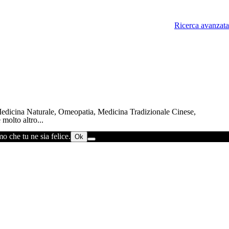
Ricerca avanzata
 Medicina Naturale, Omeopatia, Medicina Tradizionale Cinese,
molto altro...
o che tu ne sia felice.
Ok