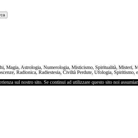
chi, Magia, Astrologia, Numerologia, Misticismo, Spiritualità, Misteri,
scenze, Radionica, Radiestesia, Civiltà Perdute, Ufologia, Spiritismo, e 
rienza sul nostro sito. Se continui ad utilizzare questo sito noi assumiam