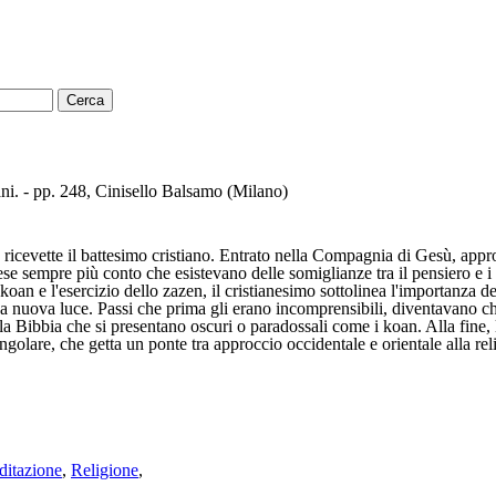
ani. - pp. 248, Cinisello Balsamo (Milano)
icevette il battesimo cristiano. Entrato nella Compagnia di Gesù, appro
i rese sempre più conto che esistevano delle somiglianze tra il pensiero e 
oan e l'esercizio dello zazen, il cristianesimo sottolinea l'importanza 
una nuova luce. Passi che prima gli erano incomprensibili, diventavano ch
la Bibbia che si presentano oscuri o paradossali come i koan. Alla fine,
ingolare, che getta un ponte tra approccio occidentale e orientale alla r
itazione
,
Religione
,