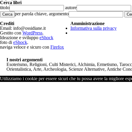
Cerca libri
titolo
autore
per parola chiave, argomento
Cerca
Crediti
Amministrazione
Email: info@ossidiane.it
Informativa sulla privacy
Gestito con
WordPress
.
Ideazione e sviluppo
eShock
foto di
eShock
.
naviga veloce e sicuro con
Firefox
I nostri argomenti
Esoterismo, Religioni, Culti Misterici, Alchimia, Ermetismo, Taroc
Orientalistica, Arte, Archeologia, Scienze Alternative, Antiche Cono
Utilizziamo i cookie per essere sicuri che tu possa avere la migliore espe