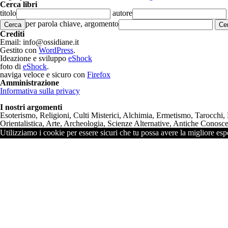
Cerca libri
titolo
autore
per parola chiave, argomento
Cerca
Crediti
Email: info@ossidiane.it
Gestito con
WordPress
.
Ideazione e sviluppo
eShock
foto di
eShock
.
naviga veloce e sicuro con
Firefox
Amministrazione
Informativa sulla privacy
I nostri argomenti
Esoterismo, Religioni, Culti Misterici, Alchimia, Ermetismo, Tarocchi,
Orientalistica, Arte, Archeologia, Scienze Alternative, Antiche Conoscen
Utilizziamo i cookie per essere sicuri che tu possa avere la migliore espe