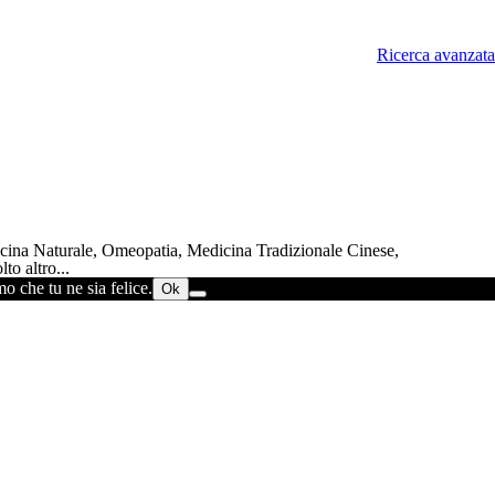
Ricerca avanzata
dicina Naturale, Omeopatia, Medicina Tradizionale Cinese,
to altro...
o che tu ne sia felice.
Ok