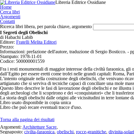
Libreria Editrice Ossidiane
Home
Cerca libri
Argomenti
Contatti
Ricerca libri libera, per parola chiave, argomento
I Segreti degli Obelischi
di
Habachi Labib
Editore:
Fratelli Melita Editori
Prezzo:
Informazioni:
prefazione dell'autore, traduzione di Sergio Bosticco. - pp.
Stampato:
1978-11-01
Codice:
500000001559
Fra i resti monumentali di maggior interesse della civiltà faraonica, gli 
dall’Egitto per essere eretti come trofei nelle grandi capitali: Roma, P
L’intento originale nella costruzione degli obelischi, che venivano ricav
artigianato che si serviva di tecniche capaci di conciliare una mole mass
Questo libro descrive le fasi di lavorazione degli obelischi e ne illustra
degli archeologi che li scoprirono e dei «conquistatori» che li trasferirono
La storia degli obelischi dalle origini alle vicissitudini in terre lontane 
Libro usato
disponibile in copia unica
Libro che può recare eventuali tracce d'uso.
Torna alla pagina dei risultati
Argomenti:
Architetture Sacre
,
Segnaposto:
civilta-faraonica
,
obelischi
,
rocce-granitiche
,
divinita-solar