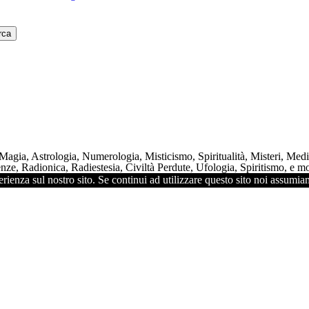
 Magia, Astrologia, Numerologia, Misticismo, Spiritualità, Misteri, Me
ze, Radionica, Radiestesia, Civiltà Perdute, Ufologia, Spiritismo, e mol
rienza sul nostro sito. Se continui ad utilizzare questo sito noi assumiam