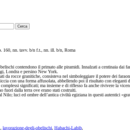
 160, nn. tavv. b/n f.t., nn. ill. b/n, Roma
obelischi contendono il primato alle piramidi. Innalzati a centinaia dai fa
arigi, Londra e persino New York.
ati da rocce granitiche, consisteva nel simboleggiare il potere dei faraon
iccia con una forma affusolata, abbellendo poi il risultato con eleganti 
 i complessi significati; ma insieme e di riflesso fa anche rivivere la vi
 fuori dalla terra ove erano stati costruiti.
dal Nilo; luci ed ombre dell’antica civiltà egiziana in questi autentici «gra
i
,
lavorazione-degli-obelischi
,
Habachi-Labib
,