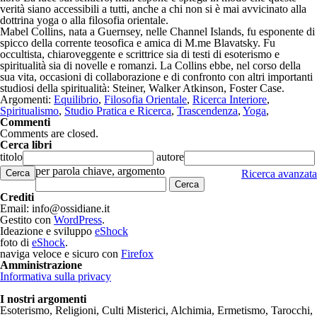
verità siano accessibili a tutti, anche a chi non si è mai avvicinato alla
dottrina yoga o alla filosofia orientale.
Mabel Collins, nata a Guernsey, nelle Channel Islands, fu esponente di
spicco della corrente teosofica e amica di M.me Blavatsky. Fu
occultista, chiaroveggente e scrittrice sia di testi di esoterismo e
spiritualità sia di novelle e romanzi. La Collins ebbe, nel corso della
sua vita, occasioni di collaborazione e di confronto con altri importanti
studiosi della spiritualità: Steiner, Walker Atkinson, Foster Case.
Argomenti:
Equilibrio
,
Filosofia Orientale
,
Ricerca Interiore
,
Spiritualismo
,
Studio Pratica e Ricerca
,
Trascendenza
,
Yoga
,
Commenti
Comments are closed.
Cerca libri
titolo
autore
per parola chiave, argomento
Cerca
Ricerca avanzata
Crediti
Email: info@ossidiane.it
Gestito con
WordPress
.
Ideazione e sviluppo
eShock
foto di
eShock
.
naviga veloce e sicuro con
Firefox
Amministrazione
Informativa sulla privacy
I nostri argomenti
Esoterismo, Religioni, Culti Misterici, Alchimia, Ermetismo, Tarocchi,