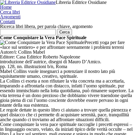
Libreria Editrice Ossidiane
Home
Cerca libri
Argomenti
Contatti
Ricerca libri libera, per parola chiave, argomento
Come Conquistare la Vera Pace Spirituale
Precetti yoga per fare
«luce sul sentiero» e per affrontare serenamente i problemi terreni
Autore/i:
Collins Mabel
Editore:
Casa Editrice Roberto Napoleone
introduzione dell’autrice, disegni di Mauro D’Amico.
pp. 128, nn. illustrazioni b/n, Roma
Mabel Collins vuole insegnarci a potenziare il nostro lato più
squisitamente umano, creativo, spirituale.
La Collins ci esorta a non rifiutare la vita concreta ma a accettarla,
imparando a affrontarla con distacco, infatti l’uomo spirituale, pur
essendo immischiato nella lotta quotidiana, può rimanere superiore. La
vita terrena è un dono prezioso che dobbiamo vivere traendone quella
gioia piena di cui l’uomo cosciente dovrebbe essere pervaso in ogni
istante della sua esistenza.
Le regole dettate in questo libro ci aiutano a trovare quella pienezza e
quel distacco che ci permette di acquistare serenità, pace, tranquillità
anche quando ci troviamo ad affrontare situazioni difficili.
Come conquistare la vera pace spirituale raccoglie i precetti espressi –
in linguaggio oscuro, velato, da iniziati tipico delle verità occulte – nel
libro La luce sul sentiero, mali espone e spiega in modo che queste