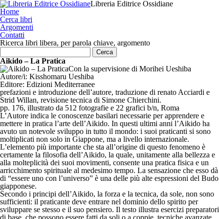
Libreria Editrice Ossidiane
Home
Cerca libri
Argomenti
Contatti
Ricerca libri libera, per parola chiave, argomento
Aikido – La Pratica
Con la supervisione di Morihei Ueshiba
Autore/i:
Kisshomaru Ueshiba
Editore:
Edizioni Mediterranee
prefazioni e introduzione dell’autore, traduzione di renato Acciardi e
Strid Willan, revisione tecnica di Simone Chierchini.
pp. 176, illustrato da 512 fotografie e 22 grafici b/n, Roma
L’Autore indica le conoscenze basilari necessarie per apprendere e
mettere in pratica l’arte dell’Aikido. In questi ultimi anni l’Aikido ha
avuto un notevole sviluppo in tutto il mondo: i suoi praticanti si sono
moltiplicati non solo in Giappone, ma a livello internazionale.
L’elemento più importante che sta all’origine di questo fenomeno è
certamente la filosofia dell’Aikido, la quale, unitamente alla bellezza e
alla molteplicità dei suoi movimenti, consente una pratica fisica e un
arricchimento spirituale al medesimo tempo. La sensazione che esso dà
di “essere uno con l’universo” è una delle più alte espressioni del Budo
giapponese.
Secondo i principi dell’Aikido, la forza e la tecnica, da sole, non sono
sufficienti: il praticante deve entrare nel dominio dello spirito per
sviluppare se stesso e il suo pensiero. Il testo illustra esercizi preparatori
di base, che possono essere fatti da soli o a coppie, tecniche avanzate,