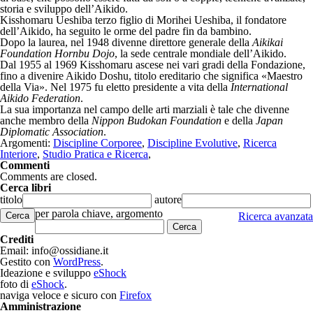
storia e sviluppo dell’Aikido.
Kisshomaru Ueshiba terzo figlio di Morihei Ueshiba, il fondatore
dell’Aikido, ha seguito le orme del padre fin da bambino.
Dopo la laurea, nel 1948 divenne direttore generale della
Aikikai
Foundation Hornbu Dojo
, la sede centrale mondiale dell’Aikido.
Dal 1955 al 1969 Kisshomaru ascese nei vari gradi della Fondazione,
fino a divenire Aikido Doshu, titolo ereditario che significa «Maestro
della Via». Nel 1975 fu eletto presidente a vita della
International
Aikido Federation
.
La sua importanza nel campo delle arti marziali è tale che divenne
anche membro della
Nippon Budokan Foundation
e della
Japan
Diplomatic Association
.
Argomenti:
Discipline Corporee
,
Discipline Evolutive
,
Ricerca
Interiore
,
Studio Pratica e Ricerca
,
Commenti
Comments are closed.
Cerca libri
titolo
autore
per parola chiave, argomento
Cerca
Ricerca avanzata
Crediti
Email: info@ossidiane.it
Gestito con
WordPress
.
Ideazione e sviluppo
eShock
foto di
eShock
.
naviga veloce e sicuro con
Firefox
Amministrazione