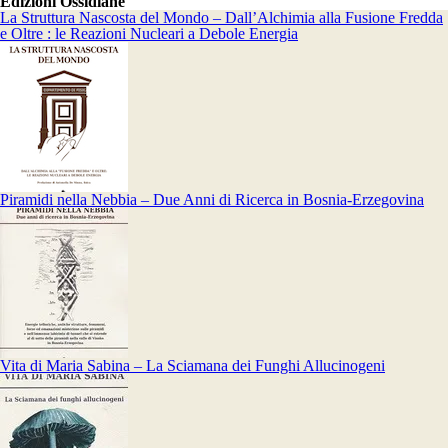
Edizioni Ossidiane
La Struttura Nascosta del Mondo – Dall’Alchimia alla Fusione Fredda
e Oltre : le Reazioni Nucleari a Debole Energia
Piramidi nella Nebbia – Due Anni di Ricerca in Bosnia-Erzegovina
Vita di Maria Sabina – La Sciamana dei Funghi Allucinogeni