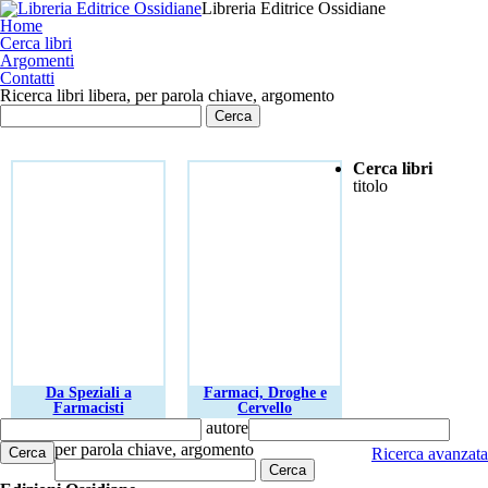
Libreria Editrice Ossidiane
Home
Cerca libri
Argomenti
Contatti
Ricerca libri libera, per parola chiave, argomento
Cerca libri
titolo
Da Speziali a
Farmaci, Droghe e
Farmacisti
Cervello
autore
per parola chiave, argomento
Cerca
Ricerca avanzata