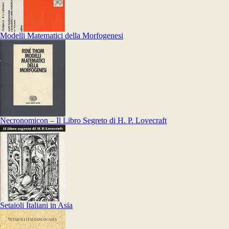
Modelli Matematici della Morfogenesi
Necronomicon – Il Libro Segreto di H. P. Lovecraft
Setaioli Italiani in Asia