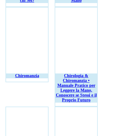
chi Sei?
Mano
Chiromanzia
Chirologia &
Chiromanzia •
Manuale Pratico per
Leggere la Mano,
Conoscere se Stessi e il
Proprio Futuro