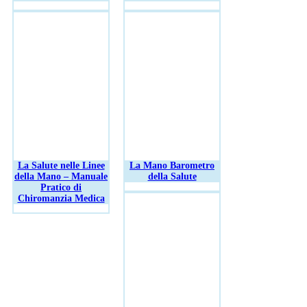
La Salute nelle Linee
La Mano Barometro
della Mano – Manuale
della Salute
Pratico di
Chiromanzia Medica