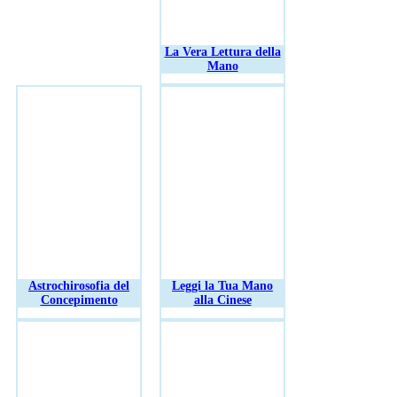
La Vera Lettura della
Mano
Astrochirosofia del
Leggi la Tua Mano
Concepimento
alla Cinese