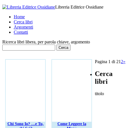
Libreria Editrice Ossidiane
Home
Cerca libri
Argomenti
Contatti
Ricerca libri libera, per parola chiave, argomento
Pagina 1 di 2
1
2
»
Cerca
libri
titolo
Chi Sono Io? …e Tu,
Come Leggere la