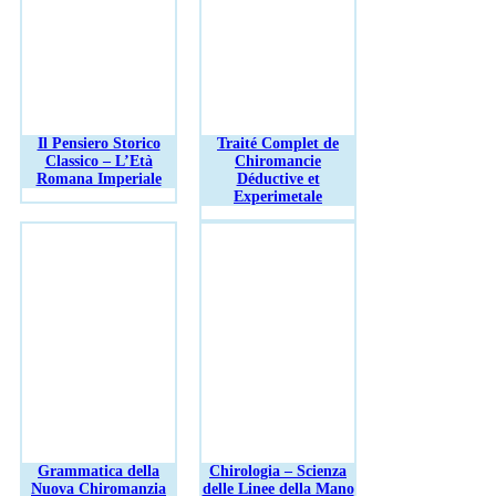
Il Pensiero Storico
Traité Complet de
Classico – L’Età
Chiromancie
Romana Imperiale
Déductive et
Experimetale
Grammatica della
Chirologia – Scienza
Nuova Chiromanzia
delle Linee della Mano