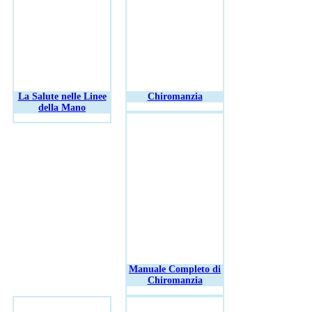
La Salute nelle Linee
Chiromanzia
della Mano
Manuale Completo di
Chiromanzia