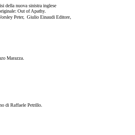
isi della nuova sinistra inglese
originale: Out of Apathy.
orsley Peter,
Giulio Einaudi Editore,
enzo Marazza.
no di Raffaele Petrillo.