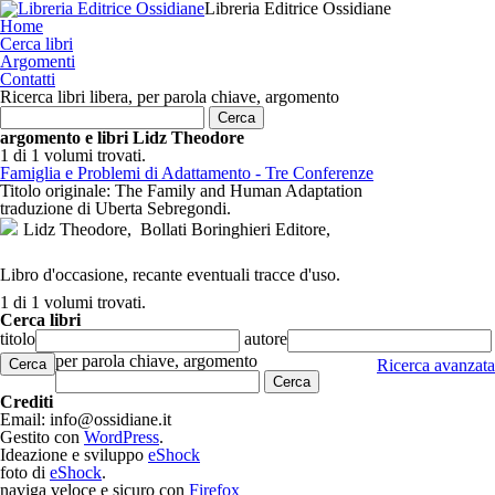
Libreria Editrice Ossidiane
Home
Cerca libri
Argomenti
Contatti
Ricerca libri libera, per parola chiave, argomento
argomento e libri Lidz Theodore
1 di 1
volumi trovati.
Famiglia e Problemi di Adattamento - Tre Conferenze
Titolo originale: The Family and Human Adaptation
traduzione di Uberta Sebregondi.
Lidz Theodore,
Bollati Boringhieri Editore,
Libro d'occasione, recante eventuali tracce d'uso.
1 di 1
volumi trovati.
Cerca libri
titolo
autore
per parola chiave, argomento
Cerca
Ricerca avanzata
Crediti
Email: info@ossidiane.it
Gestito con
WordPress
.
Ideazione e sviluppo
eShock
foto di
eShock
.
naviga veloce e sicuro con
Firefox