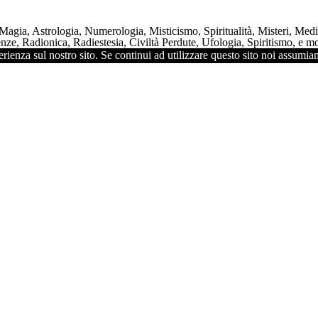
 Magia, Astrologia, Numerologia, Misticismo, Spiritualità, Misteri, Me
ze, Radionica, Radiestesia, Civiltà Perdute, Ufologia, Spiritismo, e mol
rienza sul nostro sito. Se continui ad utilizzare questo sito noi assumiam