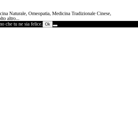
dicina Naturale, Omeopatia, Medicina Tradizionale Cinese,
to altro...
o che tu ne sia felice.
Ok