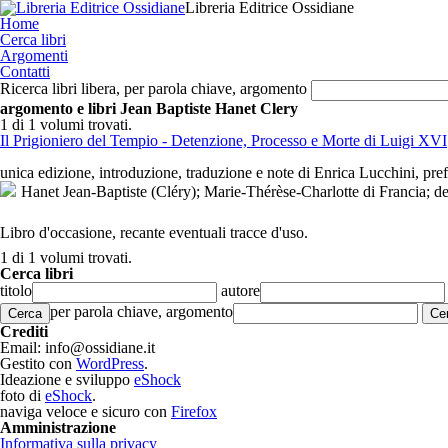
Libreria Editrice Ossidiane
Home
Cerca libri
Argomenti
Contatti
Ricerca libri libera, per parola chiave, argomento
argomento e libri Jean Baptiste Hanet Clery
1 di 1
volumi trovati.
Il Prigioniero del Tempio - Detenzione, Processo e Morte di Luigi XVI
unica edizione, introduzione, traduzione e note di Enrica Lucchini, prefa
Hanet Jean-Baptiste (Cléry); Marie-Thérèse-Charlotte di Francia; 
Libro d'occasione, recante eventuali tracce d'uso.
1 di 1
volumi trovati.
Cerca libri
titolo
autore
per parola chiave, argomento
Cerca
Crediti
Email: info@ossidiane.it
Gestito con
WordPress
.
Ideazione e sviluppo
eShock
foto di
eShock
.
naviga veloce e sicuro con
Firefox
Amministrazione
Informativa sulla privacy