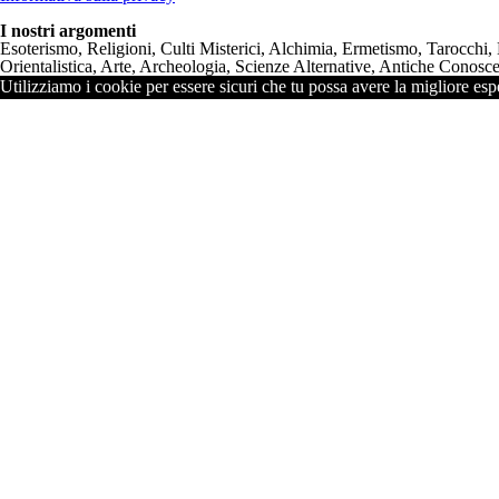
I nostri argomenti
Esoterismo, Religioni, Culti Misterici, Alchimia, Ermetismo, Tarocchi,
Orientalistica, Arte, Archeologia, Scienze Alternative, Antiche Conoscen
Utilizziamo i cookie per essere sicuri che tu possa avere la migliore espe