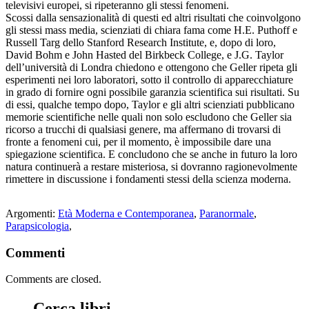
televisivi europei, si ripeteranno gli stessi fenomeni.
Scossi dalla sensazionalità di questi ed altri risultati che coinvolgono
gli stessi mass media, scienziati di chiara fama come H.E. Puthoff e
Russell Targ dello Stanford Research Institute, e, dopo di loro,
David Bohm e John Hasted del Birkbeck College, e J.G. Taylor
dell’università di Londra chiedono e ottengono che Geller ripeta gli
esperimenti nei loro laboratori, sotto il controllo di apparecchiature
in grado di fornire ogni possibile garanzia scientifica sui risultati. Su
di essi, qualche tempo dopo, Taylor e gli altri scienziati pubblicano
memorie scientifiche nelle quali non solo escludono che Geller sia
ricorso a trucchi di qualsiasi genere, ma affermano di trovarsi di
fronte a fenomeni cui, per il momento, è impossibile dare una
spiegazione scientifica. E concludono che se anche in futuro la loro
natura continuerà a restare misteriosa, si dovranno ragionevolmente
rimettere in discussione i fondamenti stessi della scienza moderna.
Argomenti:
Età Moderna e Contemporanea
,
Paranormale
,
Parapsicologia
,
Commenti
Comments are closed.
Cerca libri