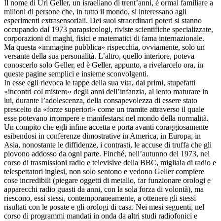
Il nome di Uri Geller, un israeliano di trent’anni, è ormai familiare a
milioni di persone che, in tutto il mondo, si interessano agli
esperimenti extrasensoriali. Dei suoi straordinari poteri si stanno
occupando dal 1973 parapsicologi, riviste scientifiche specializzate,
corporazioni di maghi, fisici e matematici di fama internazionale.
Ma questa «immagine pubblica» rispecchia, ovviamente, solo un
versante della sua personalità. L’altro, quello interiore, poteva
conoscerlo solo Geller, ed è Geller, appunto, a rivelarcelo ora, in
queste pagine semplici e insieme sconvolgenti.
In esse egli rievoca le tappe della sua vita, dai primi, stupefatti
«incontri col mistero» degli anni dell’infanzia, al lento maturare in
lui, durante l’adolescenza, della consapevolezza di essere stato
prescelto da «forze superiori» come un tramite attraverso il quale
esse potevano irrompere e manifestarsi nel mondo della normalità.
Un compito che egli infine accetta e porta avanti coraggiosamente
esibendosi in conferenze dimostrative in America, in Europa, in
Asia, nonostante le diffidenze, i contrasti, le accuse di truffa che gli
piovono addosso da ogni parte. Finché, nell’autunno del 1973, nel
corso di trasmissioni radio e televisive della BBC, migliaia di radio e
telespettatori inglesi, non solo sentono e vedono Geller compiere
cose incredibili (piegare oggetti di metallo, far funzionare orologi e
apparecchi radio guasti da anni, con la sola forza di volontà), ma
riescono, essi stessi, contemporaneamente, a ottenere gli stessi
risultati con le posate e gli orologi di casa. Nei mesi seguenti, nel
corso di programmi mandati in onda da altri studi radiofonici e