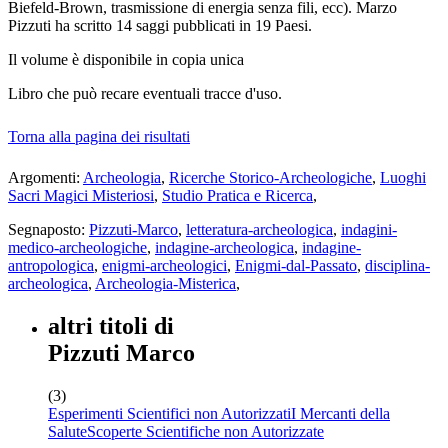
Biefeld-Brown, trasmissione di energia senza fili, ecc). Marzo
Pizzuti ha scritto 14 saggi pubblicati in 19 Paesi.
Il volume
è disponibile in copia unica
Libro che può recare eventuali tracce d'uso.
Torna alla pagina dei risultati
Argomenti:
Archeologia
,
Ricerche Storico-Archeologiche
,
Luoghi
Sacri Magici Misteriosi
,
Studio Pratica e Ricerca
,
Segnaposto:
Pizzuti-Marco
,
letteratura-archeologica
,
indagini-
medico-archeologiche
,
indagine-archeologica
,
indagine-
antropologica
,
enigmi-archeologici
,
Enigmi-dal-Passato
,
disciplina-
archeologica
,
Archeologia-Misterica
,
altri titoli di
Pizzuti Marco
(3)
Esperimenti Scientifici non Autorizzati
I Mercanti della
Salute
Scoperte Scientifiche non Autorizzate