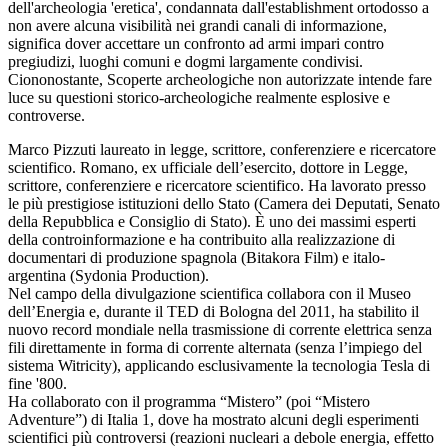
dell'archeologia 'eretica', condannata dall'establishment ortodosso a
non avere alcuna visibilità nei grandi canali di informazione,
significa dover accettare un confronto ad armi impari contro
pregiudizi, luoghi comuni e dogmi largamente condivisi.
Ciononostante, Scoperte archeologiche non autorizzate intende fare
luce su questioni storico-archeologiche realmente esplosive e
controverse.
Marco Pizzuti laureato in legge, scrittore, conferenziere e ricercatore
scientifico. Romano, ex ufficiale dell’esercito, dottore in Legge,
scrittore, conferenziere e ricercatore scientifico. Ha lavorato presso
le più prestigiose istituzioni dello Stato (Camera dei Deputati, Senato
della Repubblica e Consiglio di Stato). È uno dei massimi esperti
della controinformazione e ha contribuito alla realizzazione di
documentari di produzione spagnola (Bitakora Film) e italo-
argentina (Sydonia Production).
Nel campo della divulgazione scientifica collabora con il Museo
dell’Energia e, durante il TED di Bologna del 2011, ha stabilito il
nuovo record mondiale nella trasmissione di corrente elettrica senza
fili direttamente in forma di corrente alternata (senza l’impiego del
sistema Witricity), applicando esclusivamente la tecnologia Tesla di
fine '800.
Ha collaborato con il programma “Mistero” (poi “Mistero
Adventure”) di Italia 1, dove ha mostrato alcuni degli esperimenti
scientifici più controversi (reazioni nucleari a debole energia, effetto