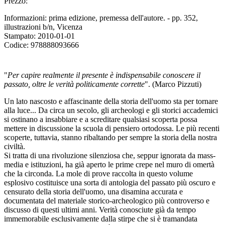
Prezzo:
Informazioni:
prima edizione, premessa dell'autore. - pp. 352,
illustrazioni b/n, Vicenza
Stampato:
2010-01-01
Codice:
978888093666
"
Per capire realmente il presente è indispensabile conoscere il
passato, oltre le verità politicamente corrette
". (Marco Pizzuti)
Un lato nascosto e affascinante della storia dell'uomo sta per tornare
alla luce... Da circa un secolo, gli archeologi e gli storici accademici
si ostinano a insabbiare e a screditare qualsiasi scoperta possa
mettere in discussione la scuola di pensiero ortodossa. Le più recenti
scoperte, tuttavia, stanno ribaltando per sempre la storia della nostra
civiltà.
Si tratta di una rivoluzione silenziosa che, seppur ignorata da mass-
media e istituzioni, ha già aperto le prime crepe nel muro di omertà
che la circonda. La mole di prove raccolta in questo volume
esplosivo costituisce una sorta di antologia del passato più oscuro e
censurato della storia dell'uomo, una disamina accurata e
documentata del materiale storico-archeologico più controverso e
discusso di questi ultimi anni. Verità conosciute già da tempo
immemorabile esclusivamente dalla stirpe che si è tramandata