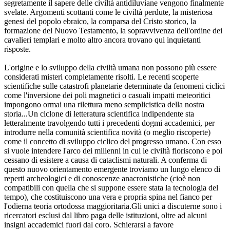
segretamente il sapere delle civiltà antidiluviane vengono finalmente
svelate. Argomenti scottanti come le civiltà perdute, la misteriosa
genesi del popolo ebraico, la comparsa del Cristo storico, la
formazione del Nuovo Testamento, la sopravvivenza dell'ordine dei
cavalieri templari e molto altro ancora trovano qui inquietanti
risposte.
L'origine e lo sviluppo della civiltà umana non possono più essere
considerati misteri completamente risolti. Le recenti scoperte
scientifiche sulle catastrofi planetarie determinate da fenomeni ciclici
come l'inversione dei poli magnetici o casuali impatti meteoritici
impongono ormai una rilettura meno semplicistica della nostra
storia...Un ciclone di letteratura scientifica indipendente sta
letteralmente travolgendo tutti i precedenti dogmi accademici, per
introdurre nella comunità scientifica novità (o meglio riscoperte)
come il concetto di sviluppo ciclico del progresso umano. Con esso
si vuole intendere l'arco dei millenni in cui le civiltà fioriscono e poi
cessano di esistere a causa di cataclismi naturali. A conferma di
questo nuovo orientamento emergente troviamo un lungo elenco di
reperti archeologici e di conoscenze anacronistiche (cioè non
compatibili con quella che si suppone essere stata la tecnologia del
tempo), che costituiscono una vera e propria spina nel fianco per
l'odierna teoria ortodossa maggioritaria.Gli unici a discuterne sono i
ricercatori esclusi dal libro paga delle istituzioni, oltre ad alcuni
insigni accademici fuori dal coro. Schierarsi a favore