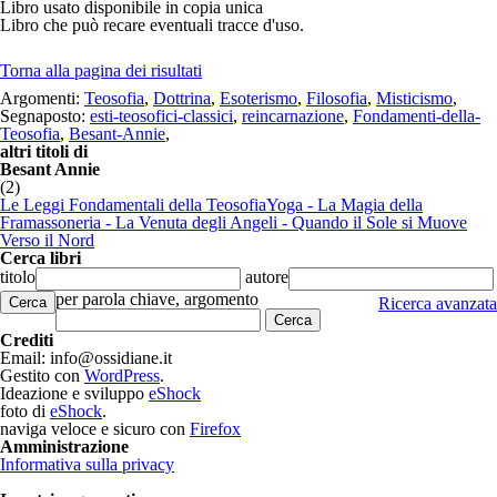
Libro usato
disponibile in copia unica
Libro che può recare eventuali tracce d'uso.
Torna alla pagina dei risultati
Argomenti:
Teosofia
,
Dottrina
,
Esoterismo
,
Filosofia
,
Misticismo
,
Segnaposto:
esti-teosofici-classici
,
reincarnazione
,
Fondamenti-della-
Teosofia
,
Besant-Annie
,
altri titoli di
Besant Annie
(2)
Le Leggi Fondamentali della Teosofia
Yoga - La Magia della
Framassoneria - La Venuta degli Angeli - Quando il Sole si Muove
Verso il Nord
Cerca libri
titolo
autore
per parola chiave, argomento
Cerca
Ricerca avanzata
Crediti
Email: info@ossidiane.it
Gestito con
WordPress
.
Ideazione e sviluppo
eShock
foto di
eShock
.
naviga veloce e sicuro con
Firefox
Amministrazione
Informativa sulla privacy