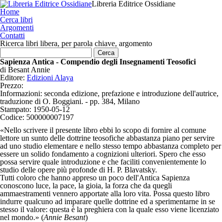
Libreria Editrice Ossidiane
Home
Cerca libri
Argomenti
Contatti
Ricerca libri libera, per parola chiave, argomento
Sapienza Antica - Compendio degli Insegnamenti Teosofici
di
Besant Annie
Editore:
Edizioni Alaya
Prezzo:
Informazioni:
seconda edizione, prefazione e introduzione dell'autrice,
traduzione di O. Boggiani. - pp. 384, Milano
Stampato:
1950-05-12
Codice:
500000007197
«Nello scrivere il presente libro ebbi lo scopo di fornire al comune
lettore un sunto delle dottrine teosofiche abbastanza piano per servire
ad uno studio elementare e nello stesso tempo abbastanza completo per
essere un solido fondamento a cognizioni ulteriori. Spero che esso
possa servire quale introduzione e che faciliti convenientemente lo
studio delle opere più profonde di H. P. Blavatsky.
Tutti coloro che hanno appreso un poco dell'Antica Sapienza
conoscono luce, la pace, la gioia, la forza che da quegli
ammaestramenti vennero apportate alla loro vita. Possa questo libro
indurre qualcuno ad imparare quelle dottrine ed a sperimentarne in se
stesso il valore: questa è la preghiera con la quale esso viene licenziato
nel mondo.» (
Annie Besant
)