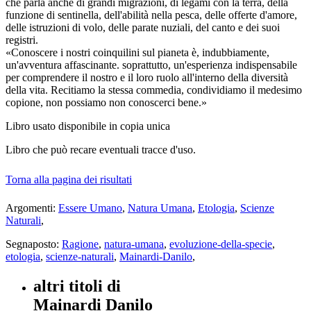
che parla anche di grandi migrazioni, di legami con la terra, della
funzione di sentinella, dell'abilità nella pesca, delle offerte d'amore,
delle istruzioni di volo, delle parate nuziali, del canto e dei suoi
registri.
«Conoscere i nostri coinquilini sul pianeta è, indubbiamente,
un'avventura affascinante. soprattutto, un'esperienza indispensabile
per comprendere il nostro e il loro ruolo all'interno della diversità
della vita. Recitiamo la stessa commedia, condividiamo il medesimo
copione, non possiamo non conoscerci bene.»
Libro usato
disponibile in copia unica
Libro che può recare eventuali tracce d'uso.
Torna alla pagina dei risultati
Argomenti:
Essere Umano
,
Natura Umana
,
Etologia
,
Scienze
Naturali
,
Segnaposto:
Ragione
,
natura-umana
,
evoluzione-della-specie
,
etologia
,
scienze-naturali
,
Mainardi-Danilo
,
altri titoli di
Mainardi Danilo