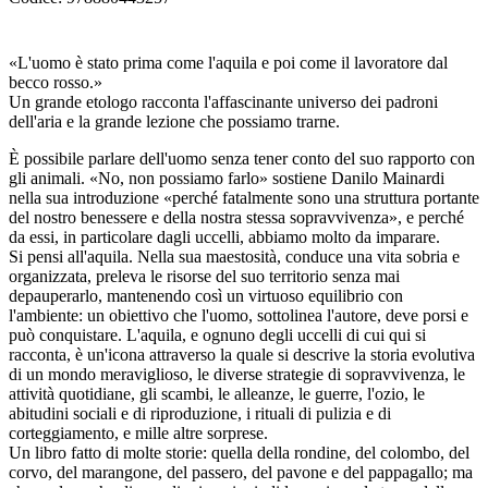
«L'uomo è stato prima come l'aquila e poi come il lavoratore dal
becco rosso.»
Un grande etologo racconta l'affascinante universo dei padroni
dell'aria e la grande lezione che possiamo trarne.
È possibile parlare dell'uomo senza tener conto del suo rapporto con
gli animali. «No, non possiamo farlo» sostiene Danilo Mainardi
nella sua introduzione «perché fatalmente sono una struttura portante
del nostro benessere e della nostra stessa sopravvivenza», e perché
da essi, in particolare dagli uccelli, abbiamo molto da imparare.
Si pensi all'aquila. Nella sua maestosità, conduce una vita sobria e
organizzata, preleva le risorse del suo territorio senza mai
depauperarlo, mantenendo così un virtuoso equilibrio con
l'ambiente: un obiettivo che l'uomo, sottolinea l'autore, deve porsi e
può conquistare. L'aquila, e ognuno degli uccelli di cui qui si
racconta, è un'icona attraverso la quale si descrive la storia evolutiva
di un mondo meraviglioso, le diverse strategie di sopravvivenza, le
attività quotidiane, gli scambi, le alleanze, le guerre, l'ozio, le
abitudini sociali e di riproduzione, i rituali di pulizia e di
corteggiamento, e mille altre sorprese.
Un libro fatto di molte storie: quella della rondine, del colombo, del
corvo, del marangone, del passero, del pavone e del pappagallo; ma