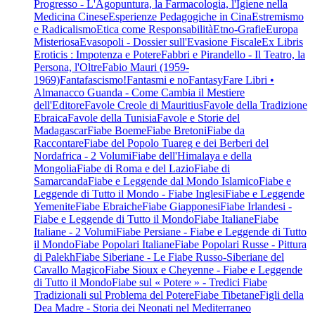
Progresso - L'Agopuntura, la Farmacologia, l'Igiene nella
Medicina Cinese
Esperienze Pedagogiche in Cina
Estremismo
e Radicalismo
Etica come Responsabilità
Etno-Grafie
Europa
Misteriosa
Evasopoli - Dossier sull'Evasione Fiscale
Ex Libris
Eroticis : Impotenza e Potere
Fabbri e Pirandello - Il Teatro, la
Persona, l'Oltre
Fabio Mauri (1959-
1969)
Fantafascismo!
Fantasmi e no
Fantasy
Fare Libri •
Almanacco Guanda - Come Cambia il Mestiere
dell'Editore
Favole Creole di Mauritius
Favole della Tradizione
Ebraica
Favole della Tunisia
Favole e Storie del
Madagascar
Fiabe Boeme
Fiabe Bretoni
Fiabe da
Raccontare
Fiabe del Popolo Tuareg e dei Berberi del
Nordafrica - 2 Volumi
Fiabe dell'Himalaya e della
Mongolia
Fiabe di Roma e del Lazio
Fiabe di
Samarcanda
Fiabe e Leggende dal Mondo Islamico
Fiabe e
Leggende di Tutto il Mondo - Fiabe Inglesi
Fiabe e Leggende
Yemenite
Fiabe Ebraiche
Fiabe Giapponesi
Fiabe Irlandesi -
Fiabe e Leggende di Tutto il Mondo
Fiabe Italiane
Fiabe
Italiane - 2 Volumi
Fiabe Persiane - Fiabe e Leggende di Tutto
il Mondo
Fiabe Popolari Italiane
Fiabe Popolari Russe - Pittura
di Palekh
Fiabe Siberiane - Le Fiabe Russo-Siberiane del
Cavallo Magico
Fiabe Sioux e Cheyenne - Fiabe e Leggende
di Tutto il Mondo
Fiabe sul « Potere » - Tredici Fiabe
Tradizionali sul Problema del Potere
Fiabe Tibetane
Figli della
Dea Madre - Storia dei Neonati nel Mediterraneo