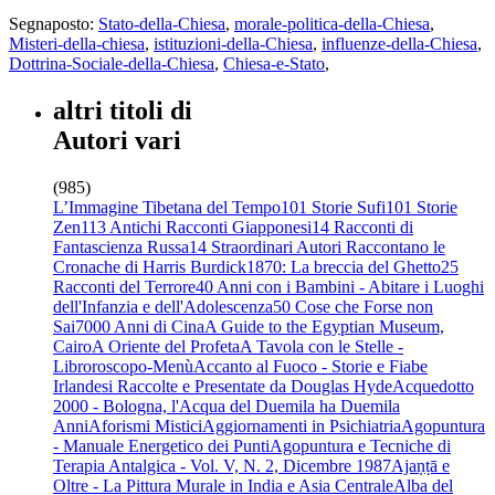
Segnaposto:
Stato-della-Chiesa
,
morale-politica-della-Chiesa
,
Misteri-della-chiesa
,
istituzioni-della-Chiesa
,
influenze-della-Chiesa
,
Dottrina-Sociale-della-Chiesa
,
Chiesa-e-Stato
,
altri titoli di
Autori vari
(985)
L’Immagine Tibetana del Tempo
101 Storie Sufi
101 Storie
Zen
113 Antichi Racconti Giapponesi
14 Racconti di
Fantascienza Russa
14 Straordinari Autori Raccontano le
Cronache di Harris Burdick
1870: La breccia del Ghetto
25
Racconti del Terrore
40 Anni con i Bambini - Abitare i Luoghi
dell'Infanzia e dell'Adolescenza
50 Cose che Forse non
Sai
7000 Anni di Cina
A Guide to the Egyptian Museum,
Cairo
A Oriente del Profeta
A Tavola con le Stelle -
Libroroscopo-Menù
Accanto al Fuoco - Storie e Fiabe
Irlandesi Raccolte e Presentate da Douglas Hyde
Acquedotto
2000 - Bologna, l'Acqua del Duemila ha Duemila
Anni
Aforismi Mistici
Aggiornamenti in Psichiatria
Agopuntura
- Manuale Energetico dei Punti
Agopuntura e Tecniche di
Terapia Antalgica - Vol. V, N. 2, Dicembre 1987
Ajaṇṭā e
Oltre - La Pittura Murale in India e Asia Centrale
Alba del