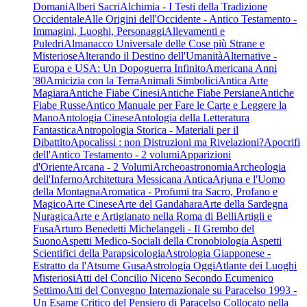
Domani
Alberi Sacri
Alchimia - I Testi della Tradizione
Occidentale
Alle Origini dell'Occidente - Antico Testamento -
Immagini, Luoghi, Personaggi
Allevamenti e
Puledri
Almanacco Universale delle Cose più Strane e
Misteriose
Alterando il Destino dell'Umanità
Alternative -
Europa e USA: Un Dopoguerra Infinito
Americana Anni
'80
Amicizia con la Terra
Animali Simbolici
Antica Arte
Magiara
Antiche Fiabe Cinesi
Antiche Fiabe Persiane
Antiche
Fiabe Russe
Antico Manuale per Fare le Carte e Leggere la
Mano
Antologia Cinese
Antologia della Letteratura
Fantastica
Antropologia Storica - Materiali per il
Dibattito
Apocalissi : non Distruzioni ma Rivelazioni?
Apocrifi
dell'Antico Testamento - 2 volumi
Apparizioni
d'Oriente
Arcana - 2 Volumi
Archeoastronomia
Archeologia
dell'Inferno
Architettura Messicana Antica
Arjuna e l'Uomo
della Montagna
Aromatica - Profumi tra Sacro, Profano e
Magico
Arte Cinese
Arte del Gandahara
Arte della Sardegna
Nuragica
Arte e Artigianato nella Roma di Belli
Artigli e
Fusa
Arturo Benedetti Michelangeli - Il Grembo del
Suono
Aspetti Medico-Sociali della Cronobiologia
Aspetti
Scientifici della Parapsicologia
Astrologia Giapponese -
Estratto da l'Atsume Gusa
Astrologia Oggi
Atlante dei Luoghi
Misteriosi
Atti del Concilio Niceno Secondo Ecumenico
Settimo
Atti del Convegno Internazionale su Paracelso 1993 -
Un Esame Critico del Pensiero di Paracelso Collocato nella