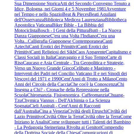
Sua Dimensione Storica
Atti del Secondo Convegno Tenuto a
Idice, Bologna, nei Giorni 4 e 5 Novembre 1981
Avventure
nel Tempo e nello Spazio
Beat & Pieces
Beati Aquilani
dell'Osservanza
Biblioteca Medicea Laurenziana
Bibliotheca
Apostolica Vaticana
Biker Bible - La Bibbia del
Motociclista
Bosch - I Geni della Pittura
Butō - La Nuova
Danza Giapponese
C'era una Volta l'Indiano
C'era una
Volta...
Calligrafia Giapponese Contemporanea
Canti
Aztechi
Canti Erotici dei Primitivi
Canti Erotici dei
Primitivi
Canti Religiosi dei Sikh
Caos Apparente
Capitalismo e
Classi Sociali in Italia
Caravaggio e il Suo Tempo
Carte di
Riso
Caucaso e Asia Centrale - Tra Geopolitica e Strategie,
Verso un Nuovo Grande Gioco
Celibato e Magistero -
Interventi dei Padri nel Concilio Vaticano II e nei Sinodi dei
Vescovi del 1971 e 1990
Cent'Anni di Trotto a Milano
Cento
Anni del Circolo della Caccia
Che cos'è la Conoscenza
Chi
Insegna a Chi? - Cronache della Repressione nella
Scuola
Chiromanzia, Fisiognomica, Caffeomanzia
Chuang-
Tzu
Chymica Vannus - Dell'Alchimia o La Scienza
Sognata
Cieli Australi - Cent'Anni di Racconti
dall'Australia
Cina a Venezia
Civiltà degli Etruschi
Civiltà del
Lazio Primitivo
Civiltà Oltre la Terra
Civiltà oltre la Terra
Come
Iniziano le Analisi
Come sviluppare tutti i Talenti del Bambino
- La Pedagogia Steineriana Rivolta ai Genitori
Compendio
della Dottrina Sociale della Chiesa
Comunicazioni di