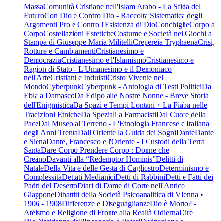
Massa
Comunità Cristiane nell'Islam Arabo - La Sfida del
Futuro
Con Dio e Contro Dio - Raccolta Sistematica degli
Argomenti Pro e Contro l'Esistenza di Dio
Conchiglie
Corpo a
Corpo
Costellazioni Estetiche
Costume e Società nei Giochi a
Stampa di Giuseppe Maria Militelli
Crepereia Tryphaena
Crisi,
Rotture e Cambiamenti
Cristianesimo e
Democrazia
Cristianesimo e l'Islamismo
Cristianesimo e
Ragion di Stato - L'Umanesimo e il Demoniaco
nell'Arte
Cristiani e Induisti
Cristo Vivente nel
Mondo
Cyberpunk
Cyberpunk - Antologia di Testi Politici
Da
Ebla a Damasco
Da Edipo alle Nostre Nonne - Breve Storia
dell'Enigmistica
Da Spazi e Tempi Lontani・La Fiaba nelle
Tradizioni Etniche
Da Speziali a Farmacisti
Dal Cuore della
Pace
Dal Museo al Terreno - L'Etnologia Francese e Italiana
degli Anni Trenta
Dall'Oriente la Guida dei Sogni
Dante
Dante
e Siena
Dante, Francesco e l'Oriente - I Custodi della Terra
Santa
Dare Corpo Prendere Corpo : Donne che
Creano
Davanti alla “Redemptor Hominis”
Delitti di
Natale
Della Vita e delle Gesta di Cagliostro
Determinismo e
Complessità
Dettati Medianici
Detti di Rabbini
Detti e Fatti dei
Padri del Deserto
Diari di Dame di Corte nell'Antico
Giappone
Dibattiti della Società Psicoanalitica di VIenna •
1906 - 1908
Differenze e Diseguaglianze
Dio è Morto? -
Ateismo e Religione di Fronte alla Realtà Odierna
Dire