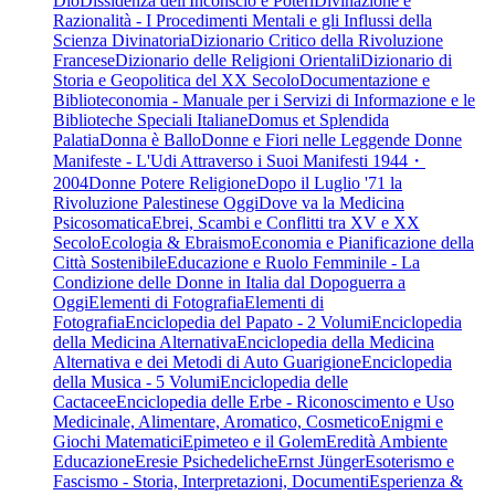
Dio
Dissidenza dell'Inconscio e Poteri
Divinazione e
Razionalità - I Procedimenti Mentali e gli Influssi della
Scienza Divinatoria
Dizionario Critico della Rivoluzione
Francese
Dizionario delle Religioni Orientali
Dizionario di
Storia e Geopolitica del XX Secolo
Documentazione e
Biblioteconomia - Manuale per i Servizi di Informazione e le
Biblioteche Speciali Italiane
Domus et Splendida
Palatia
Donna è Ballo
Donne e Fiori nelle Leggende
Donne
Manifeste - L'Udi Attraverso i Suoi Manifesti 1944・
2004
Donne Potere Religione
Dopo il Luglio '71 la
Rivoluzione Palestinese Oggi
Dove va la Medicina
Psicosomatica
Ebrei, Scambi e Conflitti tra XV e XX
Secolo
Ecologia & Ebraismo
Economia e Pianificazione della
Città Sostenibile
Educazione e Ruolo Femminile - La
Condizione delle Donne in Italia dal Dopoguerra a
Oggi
Elementi di Fotografia
Elementi di
Fotografia
Enciclopedia del Papato - 2 Volumi
Enciclopedia
della Medicina Alternativa
Enciclopedia della Medicina
Alternativa e dei Metodi di Auto Guarigione
Enciclopedia
della Musica - 5 Volumi
Enciclopedia delle
Cactacee
Enciclopedia delle Erbe - Riconoscimento e Uso
Medicinale, Alimentare, Aromatico, Cosmetico
Enigmi e
Giochi Matematici
Epimeteo e il Golem
Eredità Ambiente
Educazione
Eresie Psichedeliche
Ernst Jünger
Esoterismo e
Fascismo - Storia, Interpretazioni, Documenti
Esperienza &