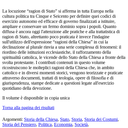
La locuzione “ragion di Stato” si afferma in tutta Europa nella
cultura politica tra Cinque e Seicento per definire quei codici di
esercizio autonomo ed efficace di governo finalizzati a istituire,
ampliare e conservare un fermo dominio sopra i popoli. Quanto
diffusa è ancora oggi l'attenzione alle pratiche e alla trattatistica di
ragion di Stato, altrettanto poco praticata è invece l'indagine
sull'utilizzo dell'espressione “ragioni della Chiesa” in cui la
declinazione al plurale rinvia a una serie complessa di fenomeni: il
riordino delle istituzioni ecclesiastiche, il rafforzamento della
spiritualità cattolica, le vicende dello Stato della Chiesa a fronte della
svolta protestante. I contributi contenuti in questo volume
ricostruiscono le molteplici ragioni della Chiesa che, in ambito
cattolico e in diversi momenti storici, vengono teorizzate e praticate
attraverso documenti, trattati di teologia, opere di filosofia e di
giurisprudenza, stampe dedicate a questioni legate all'esercizio
quotidiano della devozione.
Il volume
è disponibile in copia unica
Torna alla pagina dei risultati
Argomenti:
Storia della Chiesa
,
Stato
,
Storia
,
Storia dei Costumi
,
Storia del Pensiero
,
Politica
,
Economia
,
Società
,