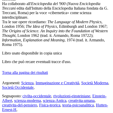
Ha collaborato all'
Enciclopedia del '900
(
Nuova Enciclopedia
Treccani
edita dall'Istituto della Enciclopedia Italiana fondata da G.
Treccani, Roma) per la voce «cibernetica» come scienza
interdisciplinare.
Tra le sue opere ricordiamo:
The Language of Modern Physics
,
London 1956;
The Idea of Physics
, Edimburgh and London 1967;
The Origins of Science. An Inquiry into the Foundation of Western
Thought
, London 1962 (trad. it. Armando, Roma 19722);
Information, Explanation and Meaning
, 1974 (trad. it. Armando,
Roma 1975).
Libro usato
disponibile in copia unica
Libro che può recare eventuali tracce d'uso.
Torna alla pagina dei risultati
Argomenti:
Scienza
,
Immaginazione e Creatività
,
Società Moderna
,
Società Occidentale
,
Segnaposto:
civilta-occidentale
,
rivoluzioni-einsteiniane
,
Einstein-
Albert
,
scienza-moderna
,
scienza-Antica
,
creativita-umana
,
creativita-del-pensiero
,
Fisica-teorica
,
teoria-psicoanalitica
,
Hutten-
Ernest-H
,