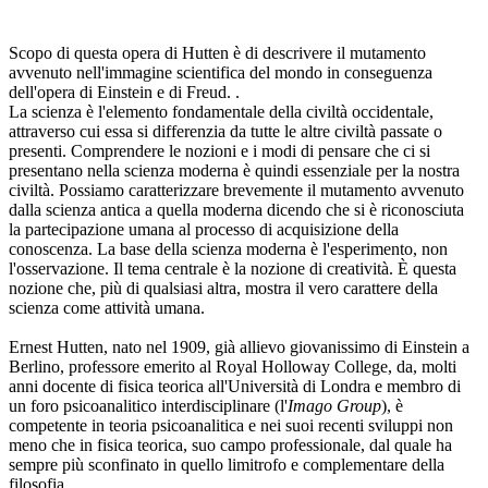
Scopo di questa opera di Hutten è di descrivere il mutamento
avvenuto nell'immagine scientifica del mondo in conseguenza
dell'opera di Einstein e di Freud. .
La scienza è l'elemento fondamentale della civiltà occidentale,
attraverso cui essa si differenzia da tutte le altre civiltà passate o
presenti. Comprendere le nozioni e i modi di pensare che ci si
presentano nella scienza moderna è quindi essenziale per la nostra
civiltà. Possiamo caratterizzare brevemente il mutamento avvenuto
dalla scienza antica a quella moderna dicendo che si è riconosciuta
la partecipazione umana al processo di acquisizione della
conoscenza. La base della scienza moderna è l'esperimento, non
l'osservazione. Il tema centrale è la nozione di creatività. È questa
nozione che, più di qualsiasi altra, mostra il vero carattere della
scienza come attività umana.
Ernest Hutten, nato nel 1909, già allievo giovanissimo di Einstein a
Berlino, professore emerito al Royal Holloway College, da, molti
anni docente di fisica teorica all'Università di Londra e membro di
un foro psicoanalitico interdisciplinare (l'
Imago Group
), è
competente in teoria psicoanalitica e nei suoi recenti sviluppi non
meno che in fisica teorica, suo campo professionale, dal quale ha
sempre più sconfinato in quello limitrofo e complementare della
filosofia.