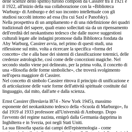
delle scienze dello spirito) furono composti da Cassirer tra il 1921 e
il 1922, all'inizio della sua collaborazione con la «Biblioteca
Warburg» di Amburgo e del suo incontro intellettuale con gli
studiosi raccolti intorno ad essa (fra cui Saxl e Panofsky).
Nella prospettiva di un ampliamento e di una ridefinizione dei quadri
tradizionali del sapere, quali erano sollecitati sia da un ripensamento
dell'eredità del neokantismo tedesco che dalle nuove suggestioni
culturali legate alle indagini promosse dalla Biblioteca fondata da
Aby Warburg, Cassirer avvia, nel primo di questi studi, una
riflessione sul mito, volta a ricercare la specifica «forma del
concetto» che e alla base dei sistemi di classificazione totemici, delle
credenze astrologiche, così come delle concezioni magiche. Nel
secondo studio viene poi delineato, per la prima volta, il concetto di
una «filosofia delle forme simboliche», che troverà svolgimento
nell'opera maggiore di Cassirer.
Nel concetto di simbolo Cassirer ritrova il principio di unificazione e
di articolazione delle varie forme dell'attività spirituale costituite dal
linguaggio, dal mito, dall'arte e dalla scienza.
Ernst Cassirer (Breslavia l874 - New York 1945), massimo
esponente del neokankismo tedesco della «Scuola di Marburgo», fu
dal 1919 al 1933 professore all'Università di Amburgo. Dopo
l'avvento del regime nazista, emigrò dalla Germania dapprima in
Inghilterra e in Svezia, poi negli Stati Uniti.
La sua filosofia spazia dai campi dell'epistemologia - come