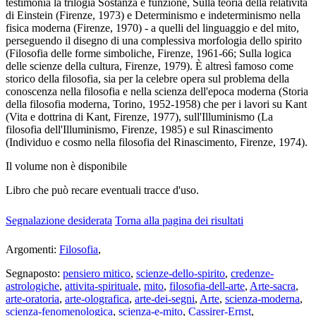
testimonia la trilogia Sostanza e funzione, Sulla teoria della relatività
di Einstein (Firenze, 1973) e Determinismo e indeterminismo nella
fisica moderna (Firenze, 1970) - a quelli del linguaggio e del mito,
perseguendo il disegno di una complessiva morfologia dello spirito
(Filosofia delle forme simboliche, Firenze, 1961-66; Sulla logica
delle scienze della cultura, Firenze, 1979). È altresì famoso come
storico della filosofia, sia per la celebre opera sul problema della
conoscenza nella filosofia e nella scienza dell'epoca moderna (Storia
della filosofia moderna, Torino, 1952-1958) che per i lavori su Kant
(Vita e dottrina di Kant, Firenze, 1977), sull'Illuminismo (La
filosofia dell'Illuminismo, Firenze, 1985) e sul Rinascimento
(Individuo e cosmo nella filosofia del Rinascimento, Firenze, 1974).
Il volume
non è disponibile
Libro che può recare eventuali tracce d'uso.
Segnalazione desiderata
Torna alla pagina dei risultati
Argomenti:
Filosofia
,
Segnaposto:
pensiero mitico
,
scienze-dello-spirito
,
credenze-
astrologiche
,
attivita-spirituale
,
mito
,
filosofia-dell-arte
,
Arte-sacra
,
arte-oratoria
,
arte-olografica
,
arte-dei-segni
,
Arte
,
scienza-moderna
,
scienza-fenomenologica
,
scienza-e-mito
,
Cassirer-Ernst
,