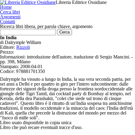
Libreria Editrice Ossidiane
Home
Cerca libri
Argomenti
Contatti
Ricerca libri libera, per parola chiave, argomento
In India
di
Dalrymple William
Editore:
Rizzoli
Prezzo:
Informazioni:
introduzione dell'autore, traduzione di Sergio Mancini. -
pp. 398, Milano
Stampato:
2008-04-01
Codice:
978881701350
Dalrymple ha vissuto a lungo in India, la sua vera seconda patria, per
sei anni a Delhi e per quattro in giro per l'intero subcontinente: dalle
fortezze dei signori della droga presso la frontiera nordoccidentale alle
giungle delle Tigri Tamil, dai cocktail party di Bombay al tempio, nel
Kerala, della dea Parashakti, "colei che siede sul trono di cinque
cadaveri". Questo libro è il ritratto di un'India sospesa tra antichissime
tradizioni, il modello occidentale e la minaccia del caos: l'India dell'età
di Kali, quella che precede la distruzione del mondo per mezzo del
"fuoco di mille soli".
Libro usato
disponibile in copia unica
Libro che può recare eventuali tracce d'uso.