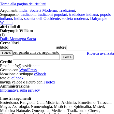
Torna alla pagina dei risultati
Argomenti:
India
,
Società Moderna
,
Tradizioni
,
Segnaposto:
tradizioni
,
tradizioni-popolari
,
tradizione-indiana
,
popolo-
indiano
,
India
,
societa-dell-Occidente
,
societa-moderna
,
Dalrymple-
William
,
altri titoli di
Dalrymple William
(1)
Dalla Montagna Sacra
Cerca libri
titolo
autore
per parola chiave, argomento
Cerca
Ricerca avanzata
Crediti
Email: info@ossidiane.it
Gestito con
WordPress
.
Ideazione e sviluppo
eShock
foto di
eShock
.
naviga veloce e sicuro con
Firefox
Amministrazione
Informativa sulla privacy
I nostri argomenti
Esoterismo, Religioni, Culti Misterici, Alchimia, Ermetismo, Tarocchi,
Magia, Astrologia, Numerologia, Misticismo, Spiritualità, Misteri,
Medicina Naturale, Omeopatia, Medicina Tradizionale Cinese,