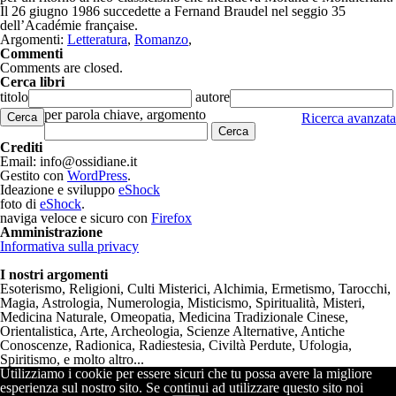
Il 26 giugno 1986 succedette a Fernand Braudel nel seggio 35
dell’Académie française.
Argomenti:
Letteratura
,
Romanzo
,
Commenti
Comments are closed.
Cerca libri
titolo
autore
per parola chiave, argomento
Cerca
Ricerca avanzata
Crediti
Email: info@ossidiane.it
Gestito con
WordPress
.
Ideazione e sviluppo
eShock
foto di
eShock
.
naviga veloce e sicuro con
Firefox
Amministrazione
Informativa sulla privacy
I nostri argomenti
Esoterismo, Religioni, Culti Misterici, Alchimia, Ermetismo, Tarocchi,
Magia, Astrologia, Numerologia, Misticismo, Spiritualità, Misteri,
Medicina Naturale, Omeopatia, Medicina Tradizionale Cinese,
Orientalistica, Arte, Archeologia, Scienze Alternative, Antiche
Conoscenze, Radionica, Radiestesia, Civiltà Perdute, Ufologia,
Spiritismo, e molto altro...
Utilizziamo i cookie per essere sicuri che tu possa avere la migliore
esperienza sul nostro sito. Se continui ad utilizzare questo sito noi