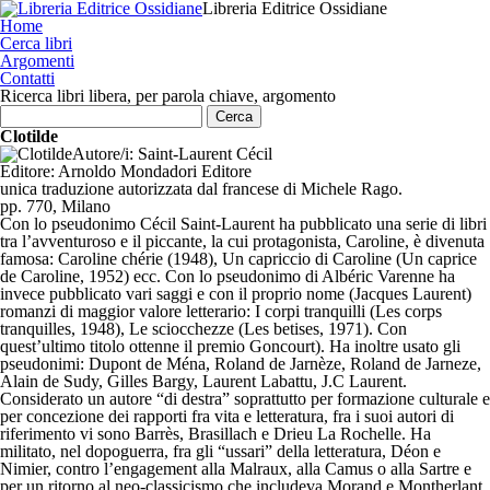
Libreria Editrice Ossidiane
Home
Cerca libri
Argomenti
Contatti
Ricerca libri libera, per parola chiave, argomento
Clotilde
Autore/i:
Saint-Laurent Cécil
Editore:
Arnoldo Mondadori Editore
unica traduzione autorizzata dal francese di Michele Rago.
pp. 770, Milano
Con lo pseudonimo Cécil Saint-Laurent ha pubblicato una serie di libri
tra l’avventuroso e il piccante, la cui protagonista, Caroline, è divenuta
famosa: Caroline chérie (1948), Un capriccio di Caroline (Un caprice
de Caroline, 1952) ecc. Con lo pseudonimo di Albéric Varenne ha
invece pubblicato vari saggi e con il proprio nome (Jacques Laurent)
romanzi di maggior valore letterario: I corpi tranquilli (Les corps
tranquilles, 1948), Le sciocchezze (Les betises, 1971). Con
quest’ultimo titolo ottenne il premio Goncourt). Ha inoltre usato gli
pseudonimi: Dupont de Ména, Roland de Jarnèze, Roland de Jarneze,
Alain de Sudy, Gilles Bargy, Laurent Labattu, J.C Laurent.
Considerato un autore “di destra” soprattutto per formazione culturale e
per concezione dei rapporti fra vita e letteratura, fra i suoi autori di
riferimento vi sono Barrès, Brasillach e Drieu La Rochelle. Ha
militato, nel dopoguerra, fra gli “ussari” della letteratura, Déon e
Nimier, contro l’engagement alla Malraux, alla Camus o alla Sartre e
per un ritorno al neo-classicismo che includeva Morand e Montherlant.